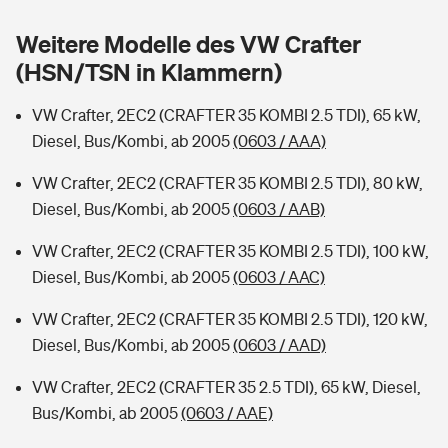
Sie haben Fragen?
Weitere Modelle des VW Crafter
Hochwasser-Check: Wie gefährdet ist Ihr Haus?
Private Cyberversicherung
Rentenrechner: Wie viel Geld bekomme ich im Alter?
(HSN/TSN in Klammern)
Wer versichert was: Jetzt Versicherer finden
Musikinstrumentenversicherung
VW Crafter, 2EC2 (CRAFTER 35 KOMBI 2.5 TDI), 65 kW,
Diesel, Bus/Kombi, ab 2005
(0603 / AAA)
Sie haben Fragen?
Zur Übersicht
VW Crafter, 2EC2 (CRAFTER 35 KOMBI 2.5 TDI), 80 kW,
Diesel, Bus/Kombi, ab 2005
(0603 / AAB)
Tools
VW Crafter, 2EC2 (CRAFTER 35 KOMBI 2.5 TDI), 100 kW,
Diesel, Bus/Kombi, ab 2005
(0603 / AAC)
Kinderunfall-Check: Mehr Sicherheit für deine Kids
VW Crafter, 2EC2 (CRAFTER 35 KOMBI 2.5 TDI), 120 kW,
Typklassen: So ist Ihr Auto eingestuft
Diesel, Bus/Kombi, ab 2005
(0603 / AAD)
VW Crafter, 2EC2 (CRAFTER 35 2.5 TDI), 65 kW, Diesel,
Sie haben Fragen?
Bus/Kombi, ab 2005
(0603 / AAE)