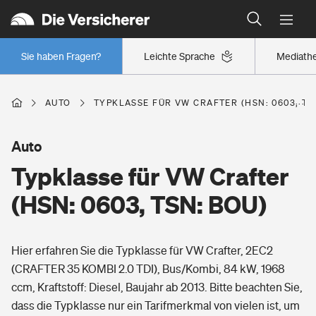
Typklassen: So ist Ihr Auto eingestuft
Wer versichert was: Jetzt Versicherer finden
Regionalklassen: So ist Ihre Region eingestuft
Sie haben Fragen?
Leichte Sprache
Mediath
Wer versichert was: Jetzt Versicherer finden
AUTO
TYPKLASSE FÜR VW CRAFTER (HSN: 0603, TS
Beruf
Auto
Typklasse für VW Crafter
Berufsunfähigkeitsversicherung
Wohnen
(HSN: 0603, TSN: BOU)
Erwerbsunfähigkeitsversicherung
Wohngebäudeversicherung
Hier erfahren Sie die Typklasse für VW Crafter, 2EC2
Freizeit
Grundfähigkeitsversicherung
(CRAFTER 35 KOMBI 2.0 TDI), Bus/Kombi, 84 kW, 1968
Hausratversicherung
ccm, Kraftstoff: Diesel, Baujahr ab 2013. Bitte beachten Sie,
Arbeitsrechtsschutz
Pri­vate Haft­pflicht­
dass die Typklasse nur ein Tarifmerkmal von vielen ist, um
Gesundheit
Elementarversicherung