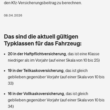
den Kfz-Versicherungsbeitrag zu berechnen.
Berufshaftpflichtversicherung
Rechts­schutz­ver­si­che­rung
Photovoltaik
Private Krankenversicherung
08.04.2026
Zur Übersicht
Fahrradversicherung
Wärmepumpen versichern
Zahnzusatzversicherung
Unfallversicherung
Tools
Das sind die aktuell gültigen
Glasversicherung
Dread-Disease-Versicherung
Typklassen für das Fahrzeug:
Kinderunfall­ver­si­che­rung
Rentenrechner: Wie viel Geld bekomme ich im Alter?
Vermieterrrechtsschutz
Tierkrankenversicherung
20 in der Haftpflichtversicherung
,
das ist eine Klasse
Kinderinvalidität
niedriger als im Vorjahr (auf einer Skala von 10 bis 25)
Wer versichert was: Jetzt Versicherer finden
Mietkautionsversicherung
Zur Übersicht
19 in der Teilkaskoversicherung
,
das ist gleich
Reiseversicherung
Sie haben Fragen?
Restkreditversicherung
geblieben gegenüber Vorjahr (auf einer Skala von 10 bis
Tools
33)
Hundehalter-Haftpflicht
Zur Übersicht
16 in der Vollkaskoversicherung
,
das ist gleich
Pferdehalter-Haftpflicht
Wer versichert was: Jetzt Versicherer finden
geblieben gegenüber Vorjahr (auf einer Skala von 10 bis
Tools
34)
Handyversicherung