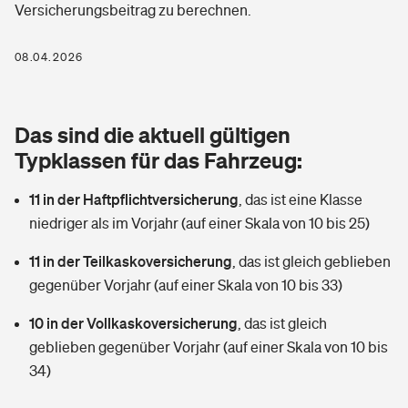
Versicherungsbeitrag zu berechnen.
Berufshaftpflichtversicherung
Rechts­schutz­ver­si­che­rung
Photovoltaik
Private Krankenversicherung
08.04.2026
Zur Übersicht
Fahrradversicherung
Wärmepumpen versichern
Zahnzusatzversicherung
Unfallversicherung
Tools
Das sind die aktuell gültigen
Glasversicherung
Dread-Disease-Versicherung
Typklassen für das Fahrzeug:
Kinderunfall­ver­si­che­rung
Rentenrechner: Wie viel Geld bekomme ich im Alter?
Vermieterrrechtsschutz
Tierkrankenversicherung
11 in der Haftpflichtversicherung
,
das ist eine Klasse
Kinderinvalidität
niedriger als im Vorjahr (auf einer Skala von 10 bis 25)
Wer versichert was: Jetzt Versicherer finden
Mietkautionsversicherung
Zur Übersicht
11 in der Teilkaskoversicherung
,
das ist gleich geblieben
Reiseversicherung
Sie haben Fragen?
Restkreditversicherung
gegenüber Vorjahr (auf einer Skala von 10 bis 33)
Tools
Hundehalter-Haftpflicht
10 in der Vollkaskoversicherung
,
das ist gleich
Zur Übersicht
geblieben gegenüber Vorjahr (auf einer Skala von 10 bis
Pferdehalter-Haftpflicht
Wer versichert was: Jetzt Versicherer finden
34)
Tools
Handyversicherung