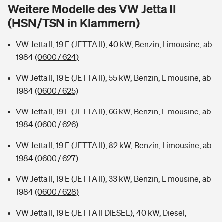
Sie haben Fragen?
Weitere Modelle des VW Jetta II
(HSN/TSN in Klammern)
Hochwasser-Check: Wie gefährdet ist Ihr Haus?
Private Cyberversicherung
Rentenrechner: Wie viel Geld bekomme ich im Alter?
VW Jetta II, 19 E (JETTA II), 40 kW, Benzin, Limousine, ab
Wer versichert was: Jetzt Versicherer finden
Musikinstrumentenversicherung
1984
(0600 / 624)
Sie haben Fragen?
Zur Übersicht
VW Jetta II, 19 E (JETTA II), 55 kW, Benzin, Limousine, ab
1984
(0600 / 625)
Tools
VW Jetta II, 19 E (JETTA II), 66 kW, Benzin, Limousine, ab
1984
(0600 / 626)
Kinderunfall-Check: Mehr Sicherheit für deine Kids
VW Jetta II, 19 E (JETTA II), 82 kW, Benzin, Limousine, ab
1984
(0600 / 627)
Typklassen: So ist Ihr Auto eingestuft
VW Jetta II, 19 E (JETTA II), 33 kW, Benzin, Limousine, ab
1984
(0600 / 628)
Sie haben Fragen?
VW Jetta II, 19 E (JETTA II DIESEL), 40 kW, Diesel,