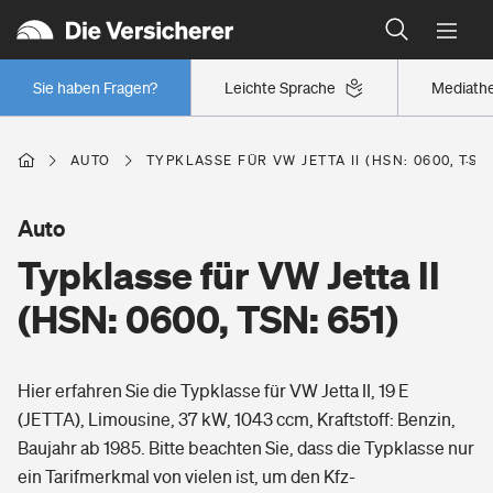
Typklassen: So ist Ihr Auto eingestuft
Wer versichert was: Jetzt Versicherer finden
Regionalklassen: So ist Ihre Region eingestuft
Sie haben Fragen?
Leichte Sprache
Mediath
Wer versichert was: Jetzt Versicherer finden
AUTO
TYPKLASSE FÜR VW JETTA II (HSN: 0600, TSN:
Beruf
Auto
Typklasse für VW Jetta II
Berufsunfähigkeitsversicherung
Wohnen
(HSN: 0600, TSN: 651)
Erwerbsunfähigkeitsversicherung
Wohngebäudeversicherung
Hier erfahren Sie die Typklasse für VW Jetta II, 19 E
Freizeit
Grundfähigkeitsversicherung
(JETTA), Limousine, 37 kW, 1043 ccm, Kraftstoff: Benzin,
Hausratversicherung
Baujahr ab 1985. Bitte beachten Sie, dass die Typklasse nur
Arbeitsrechtsschutz
Pri­vate Haft­pflicht­
ein Tarifmerkmal von vielen ist, um den Kfz-
Gesundheit
Elementarversicherung