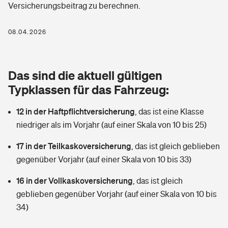
Versicherungsbeitrag zu berechnen.
Berufshaftpflichtversicherung
Rechts­schutz­ver­si­che­rung
Photovoltaik
Private Krankenversicherung
08.04.2026
Zur Übersicht
Fahrradversicherung
Wärmepumpen versichern
Zahnzusatzversicherung
Unfallversicherung
Tools
Das sind die aktuell gültigen
Glasversicherung
Dread-Disease-Versicherung
Typklassen für das Fahrzeug:
Kinderunfall­ver­si­che­rung
Rentenrechner: Wie viel Geld bekomme ich im Alter?
Vermieterrrechtsschutz
Tierkrankenversicherung
12 in der Haftpflichtversicherung
,
das ist eine Klasse
Kinderinvalidität
niedriger als im Vorjahr (auf einer Skala von 10 bis 25)
Wer versichert was: Jetzt Versicherer finden
Mietkautionsversicherung
Zur Übersicht
17 in der Teilkaskoversicherung
,
das ist gleich geblieben
Reiseversicherung
Sie haben Fragen?
Restkreditversicherung
gegenüber Vorjahr (auf einer Skala von 10 bis 33)
Tools
Hundehalter-Haftpflicht
16 in der Vollkaskoversicherung
,
das ist gleich
Zur Übersicht
geblieben gegenüber Vorjahr (auf einer Skala von 10 bis
Pferdehalter-Haftpflicht
Wer versichert was: Jetzt Versicherer finden
34)
Tools
Handyversicherung