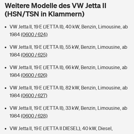
Sie haben Fragen?
Weitere Modelle des VW Jetta II
(HSN/TSN in Klammern)
Hochwasser-Check: Wie gefährdet ist Ihr Haus?
Private Cyberversicherung
Rentenrechner: Wie viel Geld bekomme ich im Alter?
VW Jetta II, 19 E (JETTA II), 40 kW, Benzin, Limousine, ab
Wer versichert was: Jetzt Versicherer finden
Musikinstrumentenversicherung
1984
(0600 / 624)
Sie haben Fragen?
Zur Übersicht
VW Jetta II, 19 E (JETTA II), 55 kW, Benzin, Limousine, ab
1984
(0600 / 625)
Tools
VW Jetta II, 19 E (JETTA II), 66 kW, Benzin, Limousine, ab
1984
(0600 / 626)
Kinderunfall-Check: Mehr Sicherheit für deine Kids
VW Jetta II, 19 E (JETTA II), 82 kW, Benzin, Limousine, ab
1984
(0600 / 627)
Typklassen: So ist Ihr Auto eingestuft
VW Jetta II, 19 E (JETTA II), 33 kW, Benzin, Limousine, ab
1984
(0600 / 628)
Sie haben Fragen?
VW Jetta II, 19 E (JETTA II DIESEL), 40 kW, Diesel,