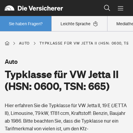
Typklassen: So ist Ihr Auto eingestuft
Wer versichert was: Jetzt Versicherer finden
Regionalklassen: So ist Ihre Region eingestuft
Sie haben Fragen?
Leichte Sprache
Mediath
Wer versichert was: Jetzt Versicherer finden
AUTO
TYPKLASSE FÜR VW JETTA II (HSN: 0600, TSN:
Beruf
Auto
Typklasse für VW Jetta II
Berufsunfähigkeitsversicherung
Wohnen
(HSN: 0600, TSN: 665)
Erwerbsunfähigkeitsversicherung
Wohngebäudeversicherung
Hier erfahren Sie die Typklasse für VW Jetta II, 19 E (JETTA
Freizeit
Grundfähigkeitsversicherung
II), Limousine, 79 kW, 1781 ccm, Kraftstoff: Benzin, Baujahr
Hausratversicherung
ab 1986. Bitte beachten Sie, dass die Typklasse nur ein
Arbeitsrechtsschutz
Pri­vate Haft­pflicht­
Tarifmerkmal von vielen ist, um den Kfz-
Gesundheit
Elementarversicherung