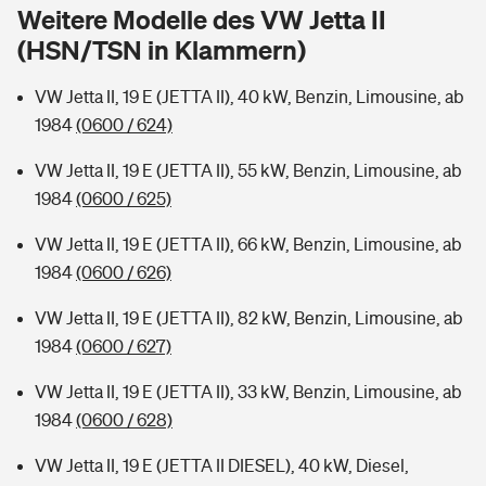
Sie haben Fragen?
Weitere Modelle des VW Jetta II
(HSN/TSN in Klammern)
Hochwasser-Check: Wie gefährdet ist Ihr Haus?
Private Cyberversicherung
Rentenrechner: Wie viel Geld bekomme ich im Alter?
VW Jetta II, 19 E (JETTA II), 40 kW, Benzin, Limousine, ab
Wer versichert was: Jetzt Versicherer finden
Musikinstrumentenversicherung
1984
(0600 / 624)
Sie haben Fragen?
Zur Übersicht
VW Jetta II, 19 E (JETTA II), 55 kW, Benzin, Limousine, ab
1984
(0600 / 625)
Tools
VW Jetta II, 19 E (JETTA II), 66 kW, Benzin, Limousine, ab
1984
(0600 / 626)
Kinderunfall-Check: Mehr Sicherheit für deine Kids
VW Jetta II, 19 E (JETTA II), 82 kW, Benzin, Limousine, ab
1984
(0600 / 627)
Typklassen: So ist Ihr Auto eingestuft
VW Jetta II, 19 E (JETTA II), 33 kW, Benzin, Limousine, ab
1984
(0600 / 628)
Sie haben Fragen?
VW Jetta II, 19 E (JETTA II DIESEL), 40 kW, Diesel,