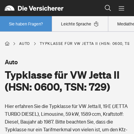
Typklassen: So ist Ihr Auto eingestuft
Wer versichert was: Jetzt Versicherer finden
Regionalklassen: So ist Ihre Region eingestuft
Sie haben Fragen?
Leichte Sprache
Mediath
Wer versichert was: Jetzt Versicherer finden
AUTO
TYPKLASSE FÜR VW JETTA II (HSN: 0600, TSN:
Beruf
Auto
Typklasse für VW Jetta II
Berufsunfähigkeitsversicherung
Wohnen
(HSN: 0600, TSN: 729)
Erwerbsunfähigkeitsversicherung
Wohngebäudeversicherung
Hier erfahren Sie die Typklasse für VW Jetta II, 19 E (JETTA
Freizeit
Grundfähigkeitsversicherung
TURBO DIESEL), Limousine, 59 kW, 1589 ccm, Kraftstoff:
Hausratversicherung
Diesel, Baujahr ab 1987. Bitte beachten Sie, dass die
Arbeitsrechtsschutz
Pri­vate Haft­pflicht­
Typklasse nur ein Tarifmerkmal von vielen ist, um den Kfz-
Gesundheit
Elementarversicherung