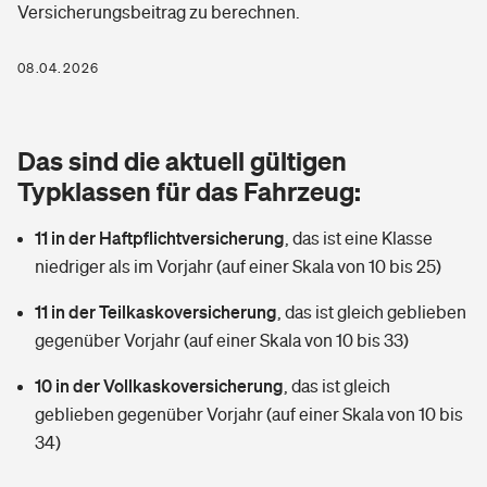
Versicherungsbeitrag zu berechnen.
Berufshaftpflichtversicherung
Rechts­schutz­ver­si­che­rung
Photovoltaik
Private Krankenversicherung
08.04.2026
Zur Übersicht
Fahrradversicherung
Wärmepumpen versichern
Zahnzusatzversicherung
Unfallversicherung
Tools
Das sind die aktuell gültigen
Glasversicherung
Dread-Disease-Versicherung
Typklassen für das Fahrzeug:
Kinderunfall­ver­si­che­rung
Rentenrechner: Wie viel Geld bekomme ich im Alter?
Vermieterrrechtsschutz
Tierkrankenversicherung
11 in der Haftpflichtversicherung
,
das ist eine Klasse
Kinderinvalidität
niedriger als im Vorjahr (auf einer Skala von 10 bis 25)
Wer versichert was: Jetzt Versicherer finden
Mietkautionsversicherung
Zur Übersicht
11 in der Teilkaskoversicherung
,
das ist gleich geblieben
Reiseversicherung
Sie haben Fragen?
Restkreditversicherung
gegenüber Vorjahr (auf einer Skala von 10 bis 33)
Tools
Hundehalter-Haftpflicht
10 in der Vollkaskoversicherung
,
das ist gleich
Zur Übersicht
geblieben gegenüber Vorjahr (auf einer Skala von 10 bis
Pferdehalter-Haftpflicht
Wer versichert was: Jetzt Versicherer finden
34)
Tools
Handyversicherung