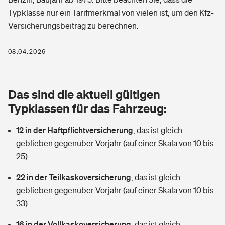
Berufshaftpflichtversicherung
Typklasse nur ein Tarifmerkmal von vielen ist, um den Kfz-
Rechts­schutz­ver­si­che­rung
Versicherungsbeitrag zu berechnen.
Photovoltaik
Private Krankenversicherung
Zur Übersicht
Fahrradversicherung
Wärmepumpen versichern
08.04.2026
Zahnzusatzversicherung
Unfallversicherung
Tools
Glasversicherung
Dread-Disease-Versicherung
Das sind die aktuell gültigen
Kinderunfall­ver­si­che­rung
Rentenrechner: Wie viel Geld bekomme ich im Alter?
Vermieterrrechtsschutz
Typklassen für das Fahrzeug:
Tierkrankenversicherung
Kinderinvalidität
12 in der Haftpflichtversicherung
,
das ist gleich
Wer versichert was: Jetzt Versicherer finden
Mietkautionsversicherung
Zur Übersicht
geblieben gegenüber Vorjahr (auf einer Skala von 10 bis
Reiseversicherung
25)
Sie haben Fragen?
Restkreditversicherung
Tools
Hundehalter-Haftpflicht
22 in der Teilkaskoversicherung
,
das ist gleich
Zur Übersicht
geblieben gegenüber Vorjahr (auf einer Skala von 10 bis
Pferdehalter-Haftpflicht
Wer versichert was: Jetzt Versicherer finden
33)
Tools
16 in der Vollkaskoversicherung
Handyversicherung
,
das ist gleich