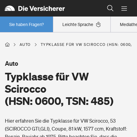
Typklassen: So ist Ihr Auto eingestuft
Wer versichert was: Jetzt Versicherer finden
Regionalklassen: So ist Ihre Region eingestuft
Sie haben Fragen?
Leichte Sprache
Mediath
Wer versichert was: Jetzt Versicherer finden
AUTO
TYPKLASSE FÜR VW SCIROCCO (HSN: 0600, TS
Beruf
Auto
Typklasse für VW
Berufsunfähigkeitsversicherung
Wohnen
Scirocco
Erwerbsunfähigkeitsversicherung
(HSN: 0600, TSN: 485)
Wohngebäudeversicherung
Freizeit
Grundfähigkeitsversicherung
Hier erfahren Sie die Typklasse für VW Scirocco, 53
Hausratversicherung
Arbeitsrechtsschutz
(SCIROCCO GTI,GLI), Coupe, 81 kW, 1577 ccm, Kraftstoff:
Pri­vate Haft­pflicht­
Gesundheit
Benzin, Baujahr ab 1975. Bitte beachten Sie, dass die
Elementarversicherung