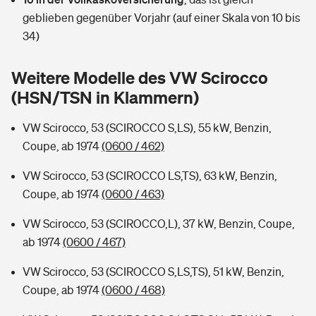
Sie haben Fragen?
geblieben gegenüber Vorjahr (auf einer Skala von 10 bis
Hochwasser-Check: Wie gefährdet ist Ihr Haus?
Private Cyberversicherung
34)
Rentenrechner: Wie viel Geld bekomme ich im Alter?
Wer versichert was: Jetzt Versicherer finden
Musikinstrumentenversicherung
Weitere Modelle des VW Scirocco
(HSN/TSN in Klammern)
Sie haben Fragen?
Zur Übersicht
VW Scirocco, 53 (SCIROCCO S,LS), 55 kW, Benzin,
Coupe, ab 1974
(0600 / 462)
Tools
VW Scirocco, 53 (SCIROCCO LS,TS), 63 kW, Benzin,
Coupe, ab 1974
(0600 / 463)
Kinderunfall-Check: Mehr Sicherheit für deine Kids
VW Scirocco, 53 (SCIROCCO,L), 37 kW, Benzin, Coupe,
Typklassen: So ist Ihr Auto eingestuft
ab 1974
(0600 / 467)
VW Scirocco, 53 (SCIROCCO S,LS,TS), 51 kW, Benzin,
Sie haben Fragen?
Coupe, ab 1974
(0600 / 468)