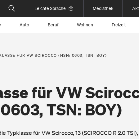
Leichte Sprache
Mediathek
Akt
e
Auto
Beruf
Wohnen
Freizeit
KLASSE FÜR VW SCIROCCO (HSN: 0603, TSN: BOY)
asse für VW Sciroc
 0603, TSN: BOY)
 die Typklasse für VW Scirocco, 13 (SCIROCCO R 2.0 TSI)