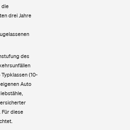
 die
en drei Jahre
 zugelassenen
instufung des
kehrsunfällen
 Typklassen (10-
 eigenen Auto
iebstähle,
ersicherter
 Für diese
chtet.