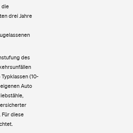
 die
en drei Jahre
 zugelassenen
instufung des
kehrsunfällen
 Typklassen (10-
 eigenen Auto
iebstähle,
ersicherter
 Für diese
chtet.