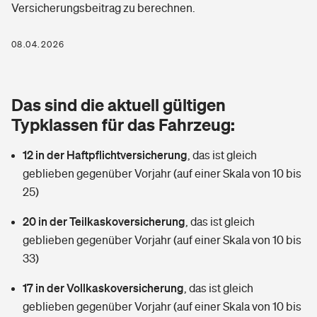
Versicherungsbeitrag zu berechnen.
Berufshaftpflichtversicherung
Rechts­schutz­ver­si­che­rung
Photovoltaik
Private Krankenversicherung
08.04.2026
Zur Übersicht
Fahrradversicherung
Wärmepumpen versichern
Zahnzusatzversicherung
Unfallversicherung
Tools
Das sind die aktuell gültigen
Glasversicherung
Dread-Disease-Versicherung
Typklassen für das Fahrzeug:
Kinderunfall­ver­si­che­rung
Rentenrechner: Wie viel Geld bekomme ich im Alter?
Vermieterrrechtsschutz
Tierkrankenversicherung
12 in der Haftpflichtversicherung
,
das ist gleich
Kinderinvalidität
geblieben gegenüber Vorjahr (auf einer Skala von 10 bis
Wer versichert was: Jetzt Versicherer finden
Mietkautionsversicherung
Zur Übersicht
25)
Reiseversicherung
Sie haben Fragen?
Restkreditversicherung
20 in der Teilkaskoversicherung
,
das ist gleich
Tools
geblieben gegenüber Vorjahr (auf einer Skala von 10 bis
Hundehalter-Haftpflicht
Zur Übersicht
33)
Pferdehalter-Haftpflicht
Wer versichert was: Jetzt Versicherer finden
17 in der Vollkaskoversicherung
,
das ist gleich
Tools
geblieben gegenüber Vorjahr (auf einer Skala von 10 bis
Handyversicherung