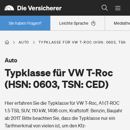
Typklassen: So ist Ihr Auto eingestuft
Wer versichert was: Jetzt Versicherer finden
Regionalklassen: So ist Ihre Region eingestuft
Sie haben Fragen?
Leichte Sprache
Mediath
Wer versichert was: Jetzt Versicherer finden
AUTO
TYPKLASSE FÜR VW T-ROC (HSN: 0603, TSN: 
Beruf
Auto
Typklasse für VW T-Roc
Berufsunfähigkeitsversicherung
Wohnen
(HSN: 0603, TSN: CED)
Erwerbsunfähigkeitsversicherung
Wohngebäudeversicherung
Hier erfahren Sie die Typklasse für VW T-Roc, A1 (T-ROC
Freizeit
Grundfähigkeitsversicherung
1.5 TSI), SUV, 110 kW, 1498 ccm, Kraftstoff: Benzin, Baujahr
Hausratversicherung
ab 2017. Bitte beachten Sie, dass die Typklasse nur ein
Arbeitsrechtsschutz
Pri­vate Haft­pflicht­
Tarifmerkmal von vielen ist, um den Kfz-
Gesundheit
Elementarversicherung