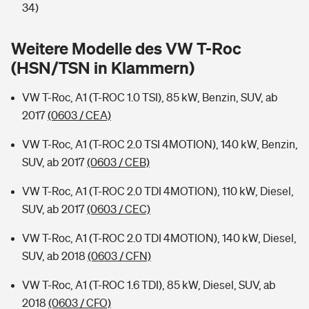
Sie haben Fragen?
34)
Hochwasser-Check: Wie gefährdet ist Ihr Haus?
Private Cyberversicherung
Rentenrechner: Wie viel Geld bekomme ich im Alter?
Weitere Modelle des VW T-Roc
(HSN/TSN in Klammern)
Wer versichert was: Jetzt Versicherer finden
Musikinstrumentenversicherung
VW T-Roc, A1 (T-ROC 1.0 TSI), 85 kW, Benzin, SUV, ab
Sie haben Fragen?
Zur Übersicht
2017
(0603 / CEA)
VW T-Roc, A1 (T-ROC 2.0 TSI 4MOTION), 140 kW, Benzin,
Tools
SUV, ab 2017
(0603 / CEB)
VW T-Roc, A1 (T-ROC 2.0 TDI 4MOTION), 110 kW, Diesel,
Kinderunfall-Check: Mehr Sicherheit für deine Kids
SUV, ab 2017
(0603 / CEC)
Typklassen: So ist Ihr Auto eingestuft
VW T-Roc, A1 (T-ROC 2.0 TDI 4MOTION), 140 kW, Diesel,
SUV, ab 2018
(0603 / CFN)
Sie haben Fragen?
VW T-Roc, A1 (T-ROC 1.6 TDI), 85 kW, Diesel, SUV, ab
2018
(0603 / CFO)