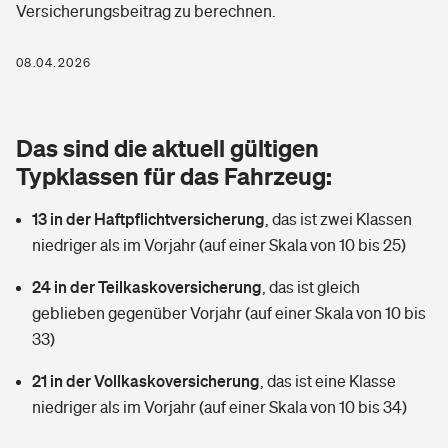
Versicherungsbeitrag zu berechnen.
Berufshaftpflichtversicherung
Rechts­schutz­ver­si­che­rung
Photovoltaik
Private Krankenversicherung
08.04.2026
Zur Übersicht
Fahrradversicherung
Wärmepumpen versichern
Zahnzusatzversicherung
Unfallversicherung
Tools
Das sind die aktuell gültigen
Glasversicherung
Dread-Disease-Versicherung
Typklassen für das Fahrzeug:
Kinderunfall­ver­si­che­rung
Rentenrechner: Wie viel Geld bekomme ich im Alter?
Vermieterrrechtsschutz
Tierkrankenversicherung
13 in der Haftpflichtversicherung
,
das ist zwei Klassen
Kinderinvalidität
niedriger als im Vorjahr (auf einer Skala von 10 bis 25)
Wer versichert was: Jetzt Versicherer finden
Mietkautionsversicherung
Zur Übersicht
24 in der Teilkaskoversicherung
,
das ist gleich
Reiseversicherung
Sie haben Fragen?
Restkreditversicherung
geblieben gegenüber Vorjahr (auf einer Skala von 10 bis
Tools
33)
Hundehalter-Haftpflicht
Zur Übersicht
21 in der Vollkaskoversicherung
,
das ist eine Klasse
Pferdehalter-Haftpflicht
Wer versichert was: Jetzt Versicherer finden
niedriger als im Vorjahr (auf einer Skala von 10 bis 34)
Tools
Handyversicherung