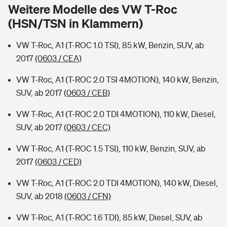
Sie haben Fragen?
Weitere Modelle des VW T-Roc
(HSN/TSN in Klammern)
Hochwasser-Check: Wie gefährdet ist Ihr Haus?
Private Cyberversicherung
Rentenrechner: Wie viel Geld bekomme ich im Alter?
VW T-Roc, A1 (T-ROC 1.0 TSI), 85 kW, Benzin, SUV, ab
Wer versichert was: Jetzt Versicherer finden
Musikinstrumentenversicherung
2017
(0603 / CEA)
Sie haben Fragen?
Zur Übersicht
VW T-Roc, A1 (T-ROC 2.0 TSI 4MOTION), 140 kW, Benzin,
SUV, ab 2017
(0603 / CEB)
Tools
VW T-Roc, A1 (T-ROC 2.0 TDI 4MOTION), 110 kW, Diesel,
SUV, ab 2017
(0603 / CEC)
Kinderunfall-Check: Mehr Sicherheit für deine Kids
VW T-Roc, A1 (T-ROC 1.5 TSI), 110 kW, Benzin, SUV, ab
2017
(0603 / CED)
Typklassen: So ist Ihr Auto eingestuft
VW T-Roc, A1 (T-ROC 2.0 TDI 4MOTION), 140 kW, Diesel,
SUV, ab 2018
(0603 / CFN)
Sie haben Fragen?
VW T-Roc, A1 (T-ROC 1.6 TDI), 85 kW, Diesel, SUV, ab