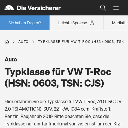
Typklassen: So ist Ihr Auto eingestuft
Wer versichert was: Jetzt Versicherer finden
Regionalklassen: So ist Ihre Region eingestuft
Sie haben Fragen?
Leichte Sprache
Mediath
Wer versichert was: Jetzt Versicherer finden
AUTO
TYPKLASSE FÜR VW T-ROC (HSN: 0603, TSN: 
Beruf
Auto
Typklasse für VW T-Roc
Berufsunfähigkeitsversicherung
Wohnen
(HSN: 0603, TSN: CJS)
Erwerbsunfähigkeitsversicherung
Wohngebäudeversicherung
Hier erfahren Sie die Typklasse für VW T-Roc, A1 (T-ROC R
Freizeit
Grundfähigkeitsversicherung
2.0 TSI 4MOTION), SUV, 221 kW, 1984 ccm, Kraftstoff:
Hausratversicherung
Benzin, Baujahr ab 2019. Bitte beachten Sie, dass die
Arbeitsrechtsschutz
Pri­vate Haft­pflicht­
Typklasse nur ein Tarifmerkmal von vielen ist, um den Kfz-
Gesundheit
Elementarversicherung