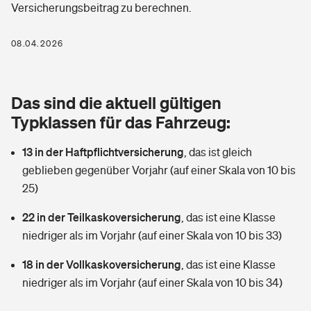
Versicherungsbeitrag zu berechnen.
Berufshaftpflichtversicherung
Rechts­schutz­ver­si­che­rung
Photovoltaik
Private Krankenversicherung
08.04.2026
Zur Übersicht
Fahrradversicherung
Wärmepumpen versichern
Zahnzusatzversicherung
Unfallversicherung
Tools
Das sind die aktuell gültigen
Glasversicherung
Dread-Disease-Versicherung
Typklassen für das Fahrzeug:
Kinderunfall­ver­si­che­rung
Rentenrechner: Wie viel Geld bekomme ich im Alter?
Vermieterrrechtsschutz
Tierkrankenversicherung
13 in der Haftpflichtversicherung
,
das ist gleich
Kinderinvalidität
geblieben gegenüber Vorjahr (auf einer Skala von 10 bis
Wer versichert was: Jetzt Versicherer finden
Mietkautionsversicherung
Zur Übersicht
25)
Reiseversicherung
Sie haben Fragen?
Restkreditversicherung
22 in der Teilkaskoversicherung
,
das ist eine Klasse
Tools
niedriger als im Vorjahr (auf einer Skala von 10 bis 33)
Hundehalter-Haftpflicht
Zur Übersicht
18 in der Vollkaskoversicherung
,
das ist eine Klasse
Pferdehalter-Haftpflicht
Wer versichert was: Jetzt Versicherer finden
niedriger als im Vorjahr (auf einer Skala von 10 bis 34)
Tools
Handyversicherung