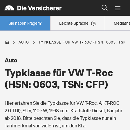
Typklassen: So ist Ihr Auto eingestuft
Wer versichert was: Jetzt Versicherer finden
Regionalklassen: So ist Ihre Region eingestuft
Sie haben Fragen?
Leichte Sprache
Mediath
Wer versichert was: Jetzt Versicherer finden
AUTO
TYPKLASSE FÜR VW T-ROC (HSN: 0603, TSN: 
Beruf
Auto
Typklasse für VW T-Roc
Berufsunfähigkeitsversicherung
Wohnen
(HSN: 0603, TSN: CFP)
Erwerbsunfähigkeitsversicherung
Wohngebäudeversicherung
Hier erfahren Sie die Typklasse für VW T-Roc, A1 (T-ROC
Freizeit
Grundfähigkeitsversicherung
2.0 TDI), SUV, 110 kW, 1968 ccm, Kraftstoff: Diesel, Baujahr
Hausratversicherung
ab 2018. Bitte beachten Sie, dass die Typklasse nur ein
Arbeitsrechtsschutz
Pri­vate Haft­pflicht­
Tarifmerkmal von vielen ist, um den Kfz-
Gesundheit
Elementarversicherung