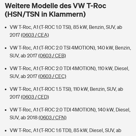
Sie haben Fragen?
Weitere Modelle des VW T-Roc
(HSN/TSN in Klammern)
Hochwasser-Check: Wie gefährdet ist Ihr Haus?
Private Cyberversicherung
Rentenrechner: Wie viel Geld bekomme ich im Alter?
VW T-Roc, A1 (T-ROC 1.0 TSI), 85 kW, Benzin, SUV, ab
Wer versichert was: Jetzt Versicherer finden
Musikinstrumentenversicherung
2017
(0603 / CEA)
Sie haben Fragen?
Zur Übersicht
VW T-Roc, A1 (T-ROC 2.0 TSI 4MOTION), 140 kW, Benzin,
SUV, ab 2017
(0603 / CEB)
Tools
VW T-Roc, A1 (T-ROC 2.0 TDI 4MOTION), 110 kW, Diesel,
SUV, ab 2017
(0603 / CEC)
Kinderunfall-Check: Mehr Sicherheit für deine Kids
VW T-Roc, A1 (T-ROC 1.5 TSI), 110 kW, Benzin, SUV, ab
2017
(0603 / CED)
Typklassen: So ist Ihr Auto eingestuft
VW T-Roc, A1 (T-ROC 2.0 TDI 4MOTION), 140 kW, Diesel,
SUV, ab 2018
(0603 / CFN)
Sie haben Fragen?
VW T-Roc, A1 (T-ROC 1.6 TDI), 85 kW, Diesel, SUV, ab