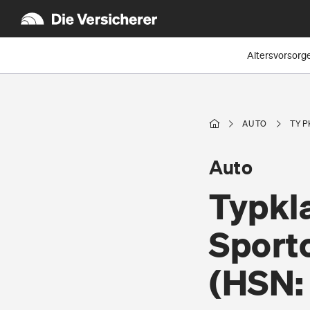
Altersvorsorg
AUTO
TYP
Auto
Typkl
Sport
(HSN: