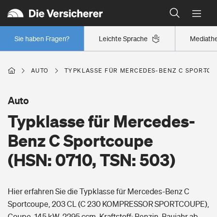
Typklassen: So ist Ihr Auto eingestuft
Wer versichert was: Jetzt Versicherer finden
Regionalklassen: So ist Ihre Region eingestuft
Sie haben Fragen?
Leichte Sprache
Mediath
Wer versichert was: Jetzt Versicherer finden
AUTO
TYPKLASSE FÜR MERCEDES-BENZ C SPORTCOUP
Beruf
Auto
Typklasse für Mercedes-
Berufsunfähigkeitsversicherung
Wohnen
Benz C Sportcoupe
Erwerbsunfähigkeitsversicherung
(HSN: 0710, TSN: 503)
Wohngebäudeversicherung
Freizeit
Grundfähigkeitsversicherung
Hier erfahren Sie die Typklasse für Mercedes-Benz C
Hausratversicherung
Arbeitsrechtsschutz
Sportcoupe, 203 CL (C 230 KOMPRESSOR SPORTCOUPE),
Pri­vate Haft­pflicht­
Gesundheit
Coupe, 145 kW, 2295 ccm, Kraftstoff: Benzin, Baujahr ab
Elementarversicherung