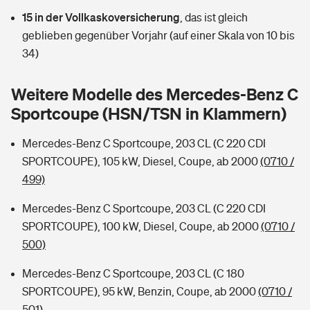
Sie haben Fragen?
15 in der Vollkaskoversicherung
,
das ist gleich
Hochwasser-Check: Wie gefährdet ist Ihr Haus?
Private Cyberversicherung
geblieben gegenüber Vorjahr (auf einer Skala von 10 bis
Rentenrechner: Wie viel Geld bekomme ich im Alter?
34)
Wer versichert was: Jetzt Versicherer finden
Musikinstrumentenversicherung
Weitere Modelle des Mercedes-Benz C
Sie haben Fragen?
Zur Übersicht
Sportcoupe (HSN/TSN in Klammern)
Mercedes-Benz C Sportcoupe, 203 CL (C 220 CDI
Tools
SPORTCOUPE), 105 kW, Diesel, Coupe, ab 2000
(0710 /
499)
Kinderunfall-Check: Mehr Sicherheit für deine Kids
Mercedes-Benz C Sportcoupe, 203 CL (C 220 CDI
SPORTCOUPE), 100 kW, Diesel, Coupe, ab 2000
(0710 /
Typklassen: So ist Ihr Auto eingestuft
500)
Sie haben Fragen?
Mercedes-Benz C Sportcoupe, 203 CL (C 180
SPORTCOUPE), 95 kW, Benzin, Coupe, ab 2000
(0710 /
501)