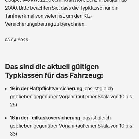
Berufshaftpflichtversicherung
2000. Bitte beachten Sie, dass die Typklasse nur ein
Rechts­schutz­ver­si­che­rung
Tarifmerkmal von vielen ist, um den Kfz-
Photovoltaik
Private Krankenversicherung
Zur Übersicht
Versicherungsbeitrag zu berechnen.
Fahrradversicherung
Wärmepumpen versichern
Zahnzusatzversicherung
08.04.2026
Unfallversicherung
Tools
Glasversicherung
Dread-Disease-Versicherung
Kinderunfall­ver­si­che­rung
Das sind die aktuell gültigen
Rentenrechner: Wie viel Geld bekomme ich im Alter?
Vermieterrrechtsschutz
Tierkrankenversicherung
Typklassen für das Fahrzeug:
Kinderinvalidität
Wer versichert was: Jetzt Versicherer finden
Mietkautionsversicherung
Zur Übersicht
19 in der Haftpflichtversicherung
,
das ist gleich
Reiseversicherung
geblieben gegenüber Vorjahr (auf einer Skala von 10 bis
Sie haben Fragen?
Restkreditversicherung
Tools
25)
Hundehalter-Haftpflicht
Zur Übersicht
16 in der Teilkaskoversicherung
,
das ist gleich
Pferdehalter-Haftpflicht
Wer versichert was: Jetzt Versicherer finden
geblieben gegenüber Vorjahr (auf einer Skala von 10 bis
Tools
33)
Handyversicherung