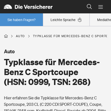
Typklassen: So ist Ihr Auto eingestuft
Wer versichert was: Jetzt Versicherer finden
Regionalklassen: So ist Ihre Region eingestuft
Sie haben Fragen?
Leichte Sprache
Mediath
Wer versichert was: Jetzt Versicherer finden
AUTO
TYPKLASSE FÜR MERCEDES-BENZ C SPORTCOUP
Beruf
Auto
Typklasse für Mercedes-
Berufsunfähigkeitsversicherung
Wohnen
Benz C Sportcoupe
Erwerbsunfähigkeitsversicherung
(HSN: 0999, TSN: 268)
Wohngebäudeversicherung
Freizeit
Grundfähigkeitsversicherung
Hier erfahren Sie die Typklasse für Mercedes-Benz C
Hausratversicherung
Arbeitsrechtsschutz
Sportcoupe, 203 CL (C 220 CDI SPORT-COUPE), Coupe,
Pri­vate Haft­pflicht­
Gesundheit
110 kW, 2148 ccm, Kraftstoff: Diesel, Baujahr ab 2004. Bitte
Elementarversicherung