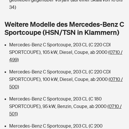
Sie haben Fragen?
34)
Hochwasser-Check: Wie gefährdet ist Ihr Haus?
Private Cyberversicherung
Rentenrechner: Wie viel Geld bekomme ich im Alter?
Weitere Modelle des Mercedes-Benz C
Wer versichert was: Jetzt Versicherer finden
Musikinstrumentenversicherung
Sportcoupe (HSN/TSN in Klammern)
Sie haben Fragen?
Zur Übersicht
Mercedes-Benz C Sportcoupe, 203 CL (C 220 CDI
SPORTCOUPE), 105 kW, Diesel, Coupe, ab 2000
(0710 /
499)
Tools
Mercedes-Benz C Sportcoupe, 203 CL (C 220 CDI
SPORTCOUPE), 100 kW, Diesel, Coupe, ab 2000
(0710 /
Kinderunfall-Check: Mehr Sicherheit für deine Kids
500)
Typklassen: So ist Ihr Auto eingestuft
Mercedes-Benz C Sportcoupe, 203 CL (C 180
SPORTCOUPE), 95 kW, Benzin, Coupe, ab 2000
(0710 /
Sie haben Fragen?
501)
Mercedes-Benz C Sportcoupe, 203 CL (C 200