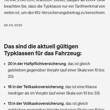
Berufshaftpflichtversicherung
beachten Sie, dass die Typklasse nur ein Tarifmerkmal von
Rechts­schutz­ver­si­che­rung
vielen ist, um den Kfz-Versicherungsbeitrag zu berechnen.
Photovoltaik
Private Krankenversicherung
Zur Übersicht
Fahrradversicherung
Wärmepumpen versichern
08.04.2026
Zahnzusatzversicherung
Unfallversicherung
Tools
Glasversicherung
Dread-Disease-Versicherung
Das sind die aktuell gültigen
Kinderunfall­ver­si­che­rung
Rentenrechner: Wie viel Geld bekomme ich im Alter?
Vermieterrrechtsschutz
Typklassen für das Fahrzeug:
Tierkrankenversicherung
Kinderinvalidität
20 in der Haftpflichtversicherung
,
das ist gleich
Wer versichert was: Jetzt Versicherer finden
Mietkautionsversicherung
Zur Übersicht
geblieben gegenüber Vorjahr (auf einer Skala von 10 bis
Reiseversicherung
25)
Sie haben Fragen?
Restkreditversicherung
Tools
Hundehalter-Haftpflicht
16 in der Teilkaskoversicherung
,
das ist eine Klasse
Zur Übersicht
niedriger als im Vorjahr (auf einer Skala von 10 bis 33)
Pferdehalter-Haftpflicht
Wer versichert was: Jetzt Versicherer finden
13 in der Vollkaskoversicherung
,
das ist gleich
Tools
Handyversicherung
geblieben gegenüber Vorjahr (auf einer Skala von 10 bis