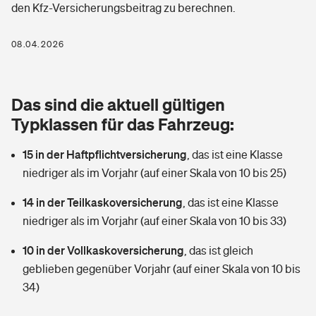
den Kfz-Versicherungsbeitrag zu berechnen.
Berufshaftpflichtversicherung
Rechts­schutz­ver­si­che­rung
Photovoltaik
Private Krankenversicherung
08.04.2026
Zur Übersicht
Fahrradversicherung
Wärmepumpen versichern
Zahnzusatzversicherung
Unfallversicherung
Tools
Das sind die aktuell gültigen
Glasversicherung
Dread-Disease-Versicherung
Typklassen für das Fahrzeug:
Kinderunfall­ver­si­che­rung
Rentenrechner: Wie viel Geld bekomme ich im Alter?
Vermieterrrechtsschutz
Tierkrankenversicherung
15 in der Haftpflichtversicherung
,
das ist eine Klasse
Kinderinvalidität
niedriger als im Vorjahr (auf einer Skala von 10 bis 25)
Wer versichert was: Jetzt Versicherer finden
Mietkautionsversicherung
Zur Übersicht
14 in der Teilkaskoversicherung
,
das ist eine Klasse
Reiseversicherung
Sie haben Fragen?
Restkreditversicherung
niedriger als im Vorjahr (auf einer Skala von 10 bis 33)
Tools
Hundehalter-Haftpflicht
10 in der Vollkaskoversicherung
,
das ist gleich
Zur Übersicht
geblieben gegenüber Vorjahr (auf einer Skala von 10 bis
Pferdehalter-Haftpflicht
Wer versichert was: Jetzt Versicherer finden
34)
Tools
Handyversicherung