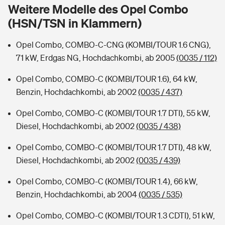
Sie haben Fragen?
Weitere Modelle des Opel Combo
(HSN/TSN in Klammern)
Hochwasser-Check: Wie gefährdet ist Ihr Haus?
Private Cyberversicherung
Rentenrechner: Wie viel Geld bekomme ich im Alter?
Opel Combo, COMBO-C-CNG (KOMBI/TOUR 1.6 CNG),
Wer versichert was: Jetzt Versicherer finden
Musikinstrumentenversicherung
71 kW, Erdgas NG, Hochdachkombi, ab 2005
(0035 / 112)
Sie haben Fragen?
Zur Übersicht
Opel Combo, COMBO-C (KOMBI/TOUR 1.6), 64 kW,
Benzin, Hochdachkombi, ab 2002
(0035 / 437)
Tools
Opel Combo, COMBO-C (KOMBI/TOUR 1.7 DTI), 55 kW,
Diesel, Hochdachkombi, ab 2002
(0035 / 438)
Kinderunfall-Check: Mehr Sicherheit für deine Kids
Opel Combo, COMBO-C (KOMBI/TOUR 1.7 DTI), 48 kW,
Diesel, Hochdachkombi, ab 2002
(0035 / 439)
Typklassen: So ist Ihr Auto eingestuft
Opel Combo, COMBO-C (KOMBI/TOUR 1.4), 66 kW,
Benzin, Hochdachkombi, ab 2004
(0035 / 535)
Sie haben Fragen?
Opel Combo, COMBO-C (KOMBI/TOUR 1.3 CDTI), 51 kW,