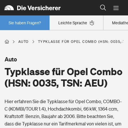
Typklassen: So ist Ihr Auto eingestuft
Wer versichert was: Jetzt Versicherer finden
Regionalklassen: So ist Ihre Region eingestuft
Sie haben Fragen?
Leichte Sprache
Mediath
Wer versichert was: Jetzt Versicherer finden
AUTO
TYPKLASSE FÜR OPEL COMBO (HSN: 0035, TS
Beruf
Auto
Typklasse für Opel Combo
Berufsunfähigkeitsversicherung
Wohnen
(HSN: 0035, TSN: AEU)
Erwerbsunfähigkeitsversicherung
Wohngebäudeversicherung
Hier erfahren Sie die Typklasse für Opel Combo, COMBO-
Freizeit
Grundfähigkeitsversicherung
C (KOMBI/TOUR 1.4), Hochdachkombi, 66 kW, 1364 ccm,
Hausratversicherung
Kraftstoff: Benzin, Baujahr ab 2006. Bitte beachten Sie,
Arbeitsrechtsschutz
Pri­vate Haft­pflicht­
dass die Typklasse nur ein Tarifmerkmal von vielen ist, um
Gesundheit
Elementarversicherung