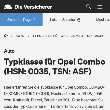
Typklassen: So ist Ihr Auto eingestuft
Wer versichert was: Jetzt Versicherer finden
Regionalklassen: So ist Ihre Region eingestuft
Sie haben Fragen?
Leichte Sprache
Mediath
Wer versichert was: Jetzt Versicherer finden
AUTO
TYPKLASSE FÜR OPEL COMBO (HSN: 0035, TS
Beruf
Auto
Typklasse für Opel Combo
Berufsunfähigkeitsversicherung
Wohnen
(HSN: 0035, TSN: ASF)
Erwerbsunfähigkeitsversicherung
Wohngebäudeversicherung
Hier erfahren Sie die Typklasse für Opel Combo, COMBO-
Freizeit
Grundfähigkeitsversicherung
D (KOMBI/TOUR 2.0 CDTI), Hochdachkombi, 99 kW, 1956
Hausratversicherung
ccm, Kraftstoff: Diesel, Baujahr ab 2011. Bitte beachten Sie,
Arbeitsrechtsschutz
Pri­vate Haft­pflicht­
dass die Typklasse nur ein Tarifmerkmal von vielen ist, um
Gesundheit
Elementarversicherung