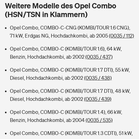
Sie haben Fragen?
Weitere Modelle des Opel Combo
(HSN/TSN in Klammern)
Hochwasser-Check: Wie gefährdet ist Ihr Haus?
Private Cyberversicherung
Rentenrechner: Wie viel Geld bekomme ich im Alter?
Opel Combo, COMBO-C-CNG (KOMBI/TOUR 1.6 CNG),
Wer versichert was: Jetzt Versicherer finden
Musikinstrumentenversicherung
71 kW, Erdgas NG, Hochdachkombi, ab 2005
(0035 / 112)
Sie haben Fragen?
Zur Übersicht
Opel Combo, COMBO-C (KOMBI/TOUR 1.6), 64 kW,
Benzin, Hochdachkombi, ab 2002
(0035 / 437)
Tools
Opel Combo, COMBO-C (KOMBI/TOUR 1.7 DTI), 55 kW,
Diesel, Hochdachkombi, ab 2002
(0035 / 438)
Kinderunfall-Check: Mehr Sicherheit für deine Kids
Opel Combo, COMBO-C (KOMBI/TOUR 1.7 DTI), 48 kW,
Diesel, Hochdachkombi, ab 2002
(0035 / 439)
Typklassen: So ist Ihr Auto eingestuft
Opel Combo, COMBO-C (KOMBI/TOUR 1.4), 66 kW,
Benzin, Hochdachkombi, ab 2004
(0035 / 535)
Sie haben Fragen?
Opel Combo, COMBO-C (KOMBI/TOUR 1.3 CDTI), 51 kW,