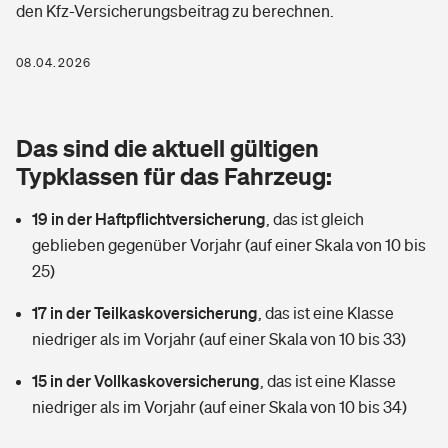
den Kfz-Versicherungsbeitrag zu berechnen.
Berufshaftpflichtversicherung
Rechts­schutz­ver­si­che­rung
Photovoltaik
Private Krankenversicherung
08.04.2026
Zur Übersicht
Fahrradversicherung
Wärmepumpen versichern
Zahnzusatzversicherung
Unfallversicherung
Tools
Das sind die aktuell gültigen
Glasversicherung
Dread-Disease-Versicherung
Typklassen für das Fahrzeug:
Kinderunfall­ver­si­che­rung
Rentenrechner: Wie viel Geld bekomme ich im Alter?
Vermieterrrechtsschutz
Tierkrankenversicherung
19 in der Haftpflichtversicherung
,
das ist gleich
Kinderinvalidität
geblieben gegenüber Vorjahr (auf einer Skala von 10 bis
Wer versichert was: Jetzt Versicherer finden
Mietkautionsversicherung
Zur Übersicht
25)
Reiseversicherung
Sie haben Fragen?
Restkreditversicherung
17 in der Teilkaskoversicherung
,
das ist eine Klasse
Tools
niedriger als im Vorjahr (auf einer Skala von 10 bis 33)
Hundehalter-Haftpflicht
Zur Übersicht
15 in der Vollkaskoversicherung
,
das ist eine Klasse
Pferdehalter-Haftpflicht
Wer versichert was: Jetzt Versicherer finden
niedriger als im Vorjahr (auf einer Skala von 10 bis 34)
Tools
Handyversicherung