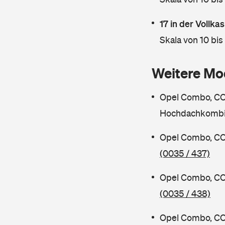
17 in der Vollk
Skala von 10 bis
Weitere Mo
Opel Combo, C
Hochdachkombi
Opel Combo, CO
(0035 / 437)
Opel Combo, CO
(0035 / 438)
Opel Combo, CO