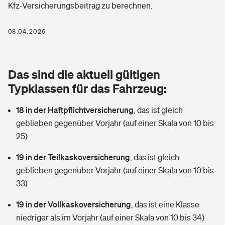
Kfz-Versicherungsbeitrag zu berechnen.
Berufshaftpflichtversicherung
Rechts­schutz­ver­si­che­rung
Photovoltaik
Private Krankenversicherung
08.04.2026
Zur Übersicht
Fahrradversicherung
Wärmepumpen versichern
Zahnzusatzversicherung
Unfallversicherung
Tools
Das sind die aktuell gültigen
Glasversicherung
Dread-Disease-Versicherung
Typklassen für das Fahrzeug:
Kinderunfall­ver­si­che­rung
Rentenrechner: Wie viel Geld bekomme ich im Alter?
Vermieterrrechtsschutz
Tierkrankenversicherung
18 in der Haftpflichtversicherung
,
das ist gleich
Kinderinvalidität
geblieben gegenüber Vorjahr (auf einer Skala von 10 bis
Wer versichert was: Jetzt Versicherer finden
Mietkautionsversicherung
Zur Übersicht
25)
Reiseversicherung
Sie haben Fragen?
Restkreditversicherung
19 in der Teilkaskoversicherung
,
das ist gleich
Tools
geblieben gegenüber Vorjahr (auf einer Skala von 10 bis
Hundehalter-Haftpflicht
Zur Übersicht
33)
Pferdehalter-Haftpflicht
Wer versichert was: Jetzt Versicherer finden
19 in der Vollkaskoversicherung
,
das ist eine Klasse
Tools
niedriger als im Vorjahr (auf einer Skala von 10 bis 34)
Handyversicherung