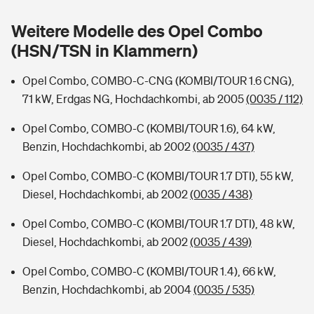
Sie haben Fragen?
Weitere Modelle des Opel Combo
Hochwasser-Check: Wie gefährdet ist Ihr Haus?
Private Cyberversicherung
Rentenrechner: Wie viel Geld bekomme ich im Alter?
(HSN/TSN in Klammern)
Wer versichert was: Jetzt Versicherer finden
Musikinstrumentenversicherung
Opel Combo, COMBO-C-CNG (KOMBI/TOUR 1.6 CNG),
71 kW, Erdgas NG, Hochdachkombi, ab 2005
(0035 / 112)
Sie haben Fragen?
Zur Übersicht
Opel Combo, COMBO-C (KOMBI/TOUR 1.6), 64 kW,
Benzin, Hochdachkombi, ab 2002
(0035 / 437)
Tools
Opel Combo, COMBO-C (KOMBI/TOUR 1.7 DTI), 55 kW,
Diesel, Hochdachkombi, ab 2002
(0035 / 438)
Kinderunfall-Check: Mehr Sicherheit für deine Kids
Opel Combo, COMBO-C (KOMBI/TOUR 1.7 DTI), 48 kW,
Typklassen: So ist Ihr Auto eingestuft
Diesel, Hochdachkombi, ab 2002
(0035 / 439)
Opel Combo, COMBO-C (KOMBI/TOUR 1.4), 66 kW,
Sie haben Fragen?
Benzin, Hochdachkombi, ab 2004
(0035 / 535)