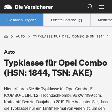
Typklassen: So ist Ihr Auto eingestuft
Wer versichert was: Jetzt Versicherer finden
Regionalklassen: So ist Ihre Region eingestuft
Sie haben Fragen?
Leichte Sprache
Mediath
Wer versichert was: Jetzt Versicherer finden
AUTO
TYPKLASSE FÜR OPEL COMBO (HSN: 1844, TS
Beruf
Auto
Typklasse für Opel Combo
Berufsunfähigkeitsversicherung
Wohnen
(HSN: 1844, TSN: AKE)
Erwerbsunfähigkeitsversicherung
Wohngebäudeversicherung
Hier erfahren Sie die Typklasse für Opel Combo, E
Freizeit
Grundfähigkeitsversicherung
(COMBO-E LIFE 1.2), Hochdachkombi, 96 kW, 1199 ccm,
Hausratversicherung
Kraftstoff: Benzin, Baujahr ab 2019. Bitte beachten Sie, dass
Arbeitsrechtsschutz
Pri­vate Haft­pflicht­
die Typklasse nur ein Tarifmerkmal von vielen ist, um den
Gesundheit
Elementarversicherung