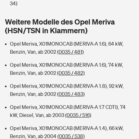
Sie haben Fragen?
34)
Hochwasser-Check: Wie gefährdet ist Ihr Haus?
Private Cyberversicherung
Rentenrechner: Wie viel Geld bekomme ich im Alter?
Weitere Modelle des Opel Meriva
(HSN/TSN in Klammern)
Wer versichert was: Jetzt Versicherer finden
Musikinstrumentenversicherung
Opel Meriva, X01MONOCAB (MERIVA-A 1.6), 64 kW,
Sie haben Fragen?
Zur Übersicht
Benzin, Van, ab 2002
(0035 / 481)
Opel Meriva, X01MONOCAB (MERIVA-A 1.6), 74 kW,
Tools
Benzin, Van, ab 2002
(0035 / 482)
Opel Meriva, X01MONOCAB (MERIVA-A 1.8), 92 kW,
Kinderunfall-Check: Mehr Sicherheit für deine Kids
Benzin, Van, ab 2002
(0035 / 483)
Typklassen: So ist Ihr Auto eingestuft
Opel Meriva, X01MONOCAB (MERIVA-A 1.7 CDTI), 74
kW, Diesel, Van, ab 2003
(0035 / 516)
Sie haben Fragen?
Opel Meriva, X01MONOCAB (MERIVA-A 1.4), 66 kW,
Benzin, Van, ab 2004
(0035 / 538)