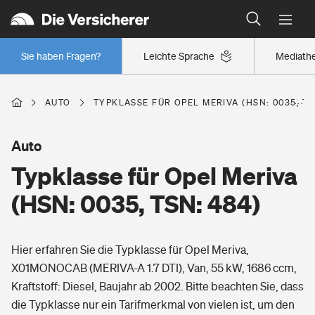
Typklassen: So ist Ihr Auto eingestuft
Wer versichert was: Jetzt Versicherer finden
Regionalklassen: So ist Ihre Region eingestuft
Sie haben Fragen?
Leichte Sprache
Mediath
Wer versichert was: Jetzt Versicherer finden
AUTO
TYPKLASSE FÜR OPEL MERIVA (HSN: 0035, TS
Beruf
Auto
Typklasse für Opel Meriva
Berufsunfähigkeitsversicherung
Wohnen
(HSN: 0035, TSN: 484)
Erwerbsunfähigkeitsversicherung
Wohngebäudeversicherung
Hier erfahren Sie die Typklasse für Opel Meriva,
Freizeit
Grundfähigkeitsversicherung
X01MONOCAB (MERIVA-A 1.7 DTI), Van, 55 kW, 1686 ccm,
Hausratversicherung
Kraftstoff: Diesel, Baujahr ab 2002. Bitte beachten Sie, dass
Arbeitsrechtsschutz
Pri­vate Haft­pflicht­
die Typklasse nur ein Tarifmerkmal von vielen ist, um den
Gesundheit
Elementarversicherung