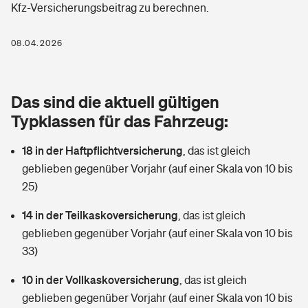
Kfz-Versicherungsbeitrag zu berechnen.
Berufshaftpflichtversicherung
Rechts­schutz­ver­si­che­rung
Photovoltaik
Private Krankenversicherung
08.04.2026
Zur Übersicht
Fahrradversicherung
Wärmepumpen versichern
Zahnzusatzversicherung
Unfallversicherung
Tools
Das sind die aktuell gültigen
Glasversicherung
Dread-Disease-Versicherung
Typklassen für das Fahrzeug:
Kinderunfall­ver­si­che­rung
Rentenrechner: Wie viel Geld bekomme ich im Alter?
Vermieterrrechtsschutz
Tierkrankenversicherung
18 in der Haftpflichtversicherung
,
das ist gleich
Kinderinvalidität
geblieben gegenüber Vorjahr (auf einer Skala von 10 bis
Wer versichert was: Jetzt Versicherer finden
Mietkautionsversicherung
Zur Übersicht
25)
Reiseversicherung
Sie haben Fragen?
Restkreditversicherung
14 in der Teilkaskoversicherung
,
das ist gleich
Tools
geblieben gegenüber Vorjahr (auf einer Skala von 10 bis
Hundehalter-Haftpflicht
Zur Übersicht
33)
Pferdehalter-Haftpflicht
Wer versichert was: Jetzt Versicherer finden
10 in der Vollkaskoversicherung
,
das ist gleich
Tools
geblieben gegenüber Vorjahr (auf einer Skala von 10 bis
Handyversicherung