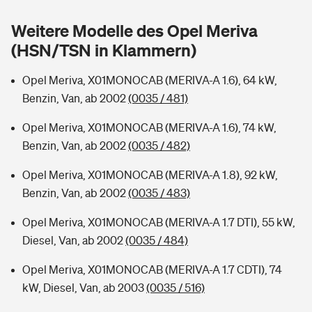
Sie haben Fragen?
Weitere Modelle des Opel Meriva
Hochwasser-Check: Wie gefährdet ist Ihr Haus?
Private Cyberversicherung
Rentenrechner: Wie viel Geld bekomme ich im Alter?
(HSN/TSN in Klammern)
Wer versichert was: Jetzt Versicherer finden
Musikinstrumentenversicherung
Opel Meriva, X01MONOCAB (MERIVA-A 1.6), 64 kW,
Benzin, Van, ab 2002
(0035 / 481)
Sie haben Fragen?
Zur Übersicht
Opel Meriva, X01MONOCAB (MERIVA-A 1.6), 74 kW,
Benzin, Van, ab 2002
(0035 / 482)
Tools
Opel Meriva, X01MONOCAB (MERIVA-A 1.8), 92 kW,
Benzin, Van, ab 2002
(0035 / 483)
Kinderunfall-Check: Mehr Sicherheit für deine Kids
Opel Meriva, X01MONOCAB (MERIVA-A 1.7 DTI), 55 kW,
Typklassen: So ist Ihr Auto eingestuft
Diesel, Van, ab 2002
(0035 / 484)
Opel Meriva, X01MONOCAB (MERIVA-A 1.7 CDTI), 74
Sie haben Fragen?
kW, Diesel, Van, ab 2003
(0035 / 516)