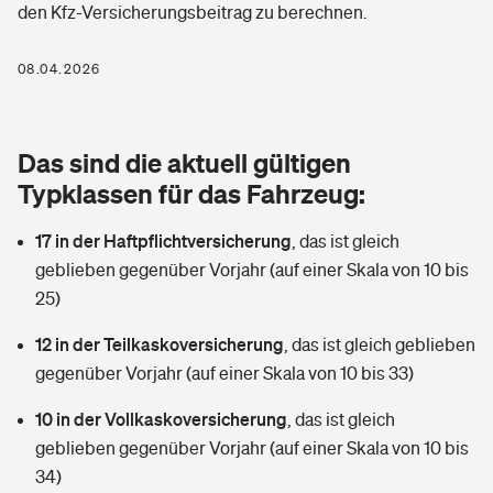
den Kfz-Versicherungsbeitrag zu berechnen.
Berufshaftpflichtversicherung
Rechts­schutz­ver­si­che­rung
Photovoltaik
Private Krankenversicherung
08.04.2026
Zur Übersicht
Fahrradversicherung
Wärmepumpen versichern
Zahnzusatzversicherung
Unfallversicherung
Tools
Das sind die aktuell gültigen
Glasversicherung
Dread-Disease-Versicherung
Typklassen für das Fahrzeug:
Kinderunfall­ver­si­che­rung
Rentenrechner: Wie viel Geld bekomme ich im Alter?
Vermieterrrechtsschutz
Tierkrankenversicherung
17 in der Haftpflichtversicherung
,
das ist gleich
Kinderinvalidität
geblieben gegenüber Vorjahr (auf einer Skala von 10 bis
Wer versichert was: Jetzt Versicherer finden
Mietkautionsversicherung
Zur Übersicht
25)
Reiseversicherung
Sie haben Fragen?
Restkreditversicherung
12 in der Teilkaskoversicherung
,
das ist gleich geblieben
Tools
gegenüber Vorjahr (auf einer Skala von 10 bis 33)
Hundehalter-Haftpflicht
Zur Übersicht
10 in der Vollkaskoversicherung
,
das ist gleich
Pferdehalter-Haftpflicht
Wer versichert was: Jetzt Versicherer finden
geblieben gegenüber Vorjahr (auf einer Skala von 10 bis
Tools
34)
Handyversicherung