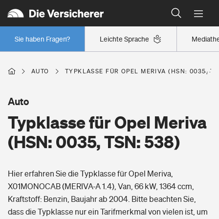
Typklassen: So ist Ihr Auto eingestuft
Wer versichert was: Jetzt Versicherer finden
Regionalklassen: So ist Ihre Region eingestuft
Sie haben Fragen?
Leichte Sprache
Mediath
Wer versichert was: Jetzt Versicherer finden
AUTO
TYPKLASSE FÜR OPEL MERIVA (HSN: 0035, TS
Beruf
Auto
Typklasse für Opel Meriva
Berufsunfähigkeitsversicherung
Wohnen
(HSN: 0035, TSN: 538)
Erwerbsunfähigkeitsversicherung
Wohngebäudeversicherung
Hier erfahren Sie die Typklasse für Opel Meriva,
Freizeit
Grundfähigkeitsversicherung
X01MONOCAB (MERIVA-A 1.4), Van, 66 kW, 1364 ccm,
Hausratversicherung
Kraftstoff: Benzin, Baujahr ab 2004. Bitte beachten Sie,
Arbeitsrechtsschutz
Pri­vate Haft­pflicht­
dass die Typklasse nur ein Tarifmerkmal von vielen ist, um
Gesundheit
Elementarversicherung