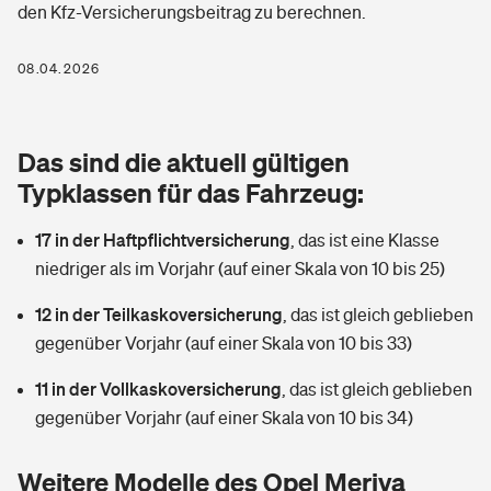
den Kfz-Versicherungsbeitrag zu berechnen.
Berufshaftpflichtversicherung
Rechts­schutz­ver­si­che­rung
Photovoltaik
Private Krankenversicherung
08.04.2026
Zur Übersicht
Fahrradversicherung
Wärmepumpen versichern
Zahnzusatzversicherung
Unfallversicherung
Tools
Das sind die aktuell gültigen
Glasversicherung
Dread-Disease-Versicherung
Typklassen für das Fahrzeug:
Kinderunfall­ver­si­che­rung
Rentenrechner: Wie viel Geld bekomme ich im Alter?
Vermieterrrechtsschutz
Tierkrankenversicherung
17 in der Haftpflichtversicherung
,
das ist eine Klasse
Kinderinvalidität
niedriger als im Vorjahr (auf einer Skala von 10 bis 25)
Wer versichert was: Jetzt Versicherer finden
Mietkautionsversicherung
Zur Übersicht
12 in der Teilkaskoversicherung
,
das ist gleich geblieben
Reiseversicherung
Sie haben Fragen?
Restkreditversicherung
gegenüber Vorjahr (auf einer Skala von 10 bis 33)
Tools
Hundehalter-Haftpflicht
11 in der Vollkaskoversicherung
,
das ist gleich geblieben
Zur Übersicht
gegenüber Vorjahr (auf einer Skala von 10 bis 34)
Pferdehalter-Haftpflicht
Wer versichert was: Jetzt Versicherer finden
Tools
Weitere Modelle des Opel Meriva
Handyversicherung