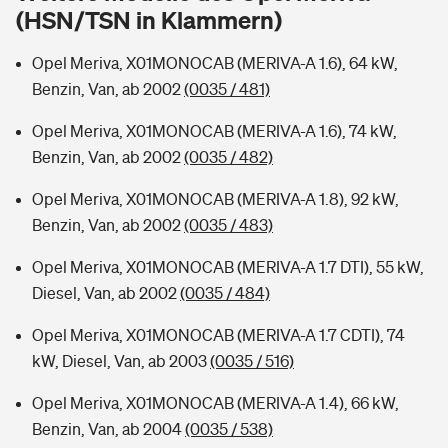
Sie haben Fragen?
(HSN/TSN in Klammern)
Hochwasser-Check: Wie gefährdet ist Ihr Haus?
Private Cyberversicherung
Rentenrechner: Wie viel Geld bekomme ich im Alter?
Opel Meriva, X01MONOCAB (MERIVA-A 1.6), 64 kW,
Benzin, Van, ab 2002
(0035 / 481)
Wer versichert was: Jetzt Versicherer finden
Musikinstrumentenversicherung
Opel Meriva, X01MONOCAB (MERIVA-A 1.6), 74 kW,
Sie haben Fragen?
Zur Übersicht
Benzin, Van, ab 2002
(0035 / 482)
Opel Meriva, X01MONOCAB (MERIVA-A 1.8), 92 kW,
Tools
Benzin, Van, ab 2002
(0035 / 483)
Opel Meriva, X01MONOCAB (MERIVA-A 1.7 DTI), 55 kW,
Kinderunfall-Check: Mehr Sicherheit für deine Kids
Diesel, Van, ab 2002
(0035 / 484)
Opel Meriva, X01MONOCAB (MERIVA-A 1.7 CDTI), 74
Typklassen: So ist Ihr Auto eingestuft
kW, Diesel, Van, ab 2003
(0035 / 516)
Sie haben Fragen?
Opel Meriva, X01MONOCAB (MERIVA-A 1.4), 66 kW,
Benzin, Van, ab 2004
(0035 / 538)