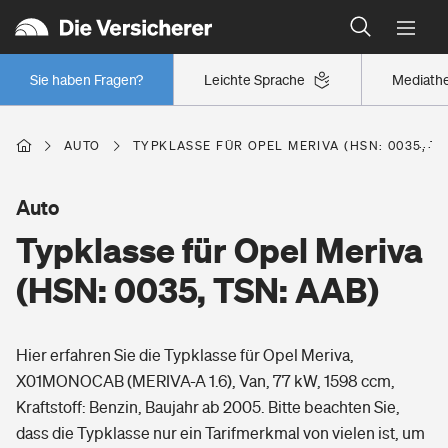
Typklassen: So ist Ihr Auto eingestuft
Wer versichert was: Jetzt Versicherer finden
Regionalklassen: So ist Ihre Region eingestuft
Sie haben Fragen?
Leichte Sprache
Mediath
Wer versichert was: Jetzt Versicherer finden
AUTO
TYPKLASSE FÜR OPEL MERIVA (HSN: 0035, TS
Beruf
Auto
Typklasse für Opel Meriva
Berufsunfähigkeitsversicherung
Wohnen
(HSN: 0035, TSN: AAB)
Erwerbsunfähigkeitsversicherung
Wohngebäudeversicherung
Hier erfahren Sie die Typklasse für Opel Meriva,
Freizeit
Grundfähigkeitsversicherung
X01MONOCAB (MERIVA-A 1.6), Van, 77 kW, 1598 ccm,
Hausratversicherung
Kraftstoff: Benzin, Baujahr ab 2005. Bitte beachten Sie,
Arbeitsrechtsschutz
Pri­vate Haft­pflicht­
dass die Typklasse nur ein Tarifmerkmal von vielen ist, um
Gesundheit
Elementarversicherung