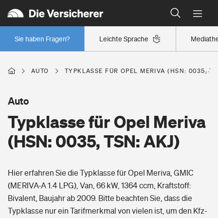
Typklassen: So ist Ihr Auto eingestuft
Wer versichert was: Jetzt Versicherer finden
Regionalklassen: So ist Ihre Region eingestuft
Sie haben Fragen?
Leichte Sprache
Mediath
Wer versichert was: Jetzt Versicherer finden
AUTO
TYPKLASSE FÜR OPEL MERIVA (HSN: 0035, TS
Beruf
Auto
Typklasse für Opel Meriva
Berufsunfähigkeitsversicherung
Wohnen
(HSN: 0035, TSN: AKJ)
Erwerbsunfähigkeitsversicherung
Wohngebäudeversicherung
Hier erfahren Sie die Typklasse für Opel Meriva, GMIC
Freizeit
Grundfähigkeitsversicherung
(MERIVA-A 1.4 LPG), Van, 66 kW, 1364 ccm, Kraftstoff:
Hausratversicherung
Bivalent, Baujahr ab 2009. Bitte beachten Sie, dass die
Arbeitsrechtsschutz
Pri­vate Haft­pflicht­
Typklasse nur ein Tarifmerkmal von vielen ist, um den Kfz-
Gesundheit
Elementarversicherung