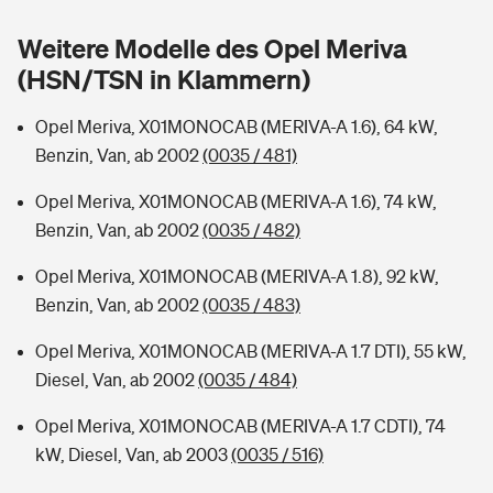
Sie haben Fragen?
Weitere Modelle des Opel Meriva
Hochwasser-Check: Wie gefährdet ist Ihr Haus?
Private Cyberversicherung
Rentenrechner: Wie viel Geld bekomme ich im Alter?
(HSN/TSN in Klammern)
Wer versichert was: Jetzt Versicherer finden
Musikinstrumentenversicherung
Opel Meriva, X01MONOCAB (MERIVA-A 1.6), 64 kW,
Benzin, Van, ab 2002
(0035 / 481)
Sie haben Fragen?
Zur Übersicht
Opel Meriva, X01MONOCAB (MERIVA-A 1.6), 74 kW,
Benzin, Van, ab 2002
(0035 / 482)
Tools
Opel Meriva, X01MONOCAB (MERIVA-A 1.8), 92 kW,
Benzin, Van, ab 2002
(0035 / 483)
Kinderunfall-Check: Mehr Sicherheit für deine Kids
Opel Meriva, X01MONOCAB (MERIVA-A 1.7 DTI), 55 kW,
Typklassen: So ist Ihr Auto eingestuft
Diesel, Van, ab 2002
(0035 / 484)
Opel Meriva, X01MONOCAB (MERIVA-A 1.7 CDTI), 74
Sie haben Fragen?
kW, Diesel, Van, ab 2003
(0035 / 516)