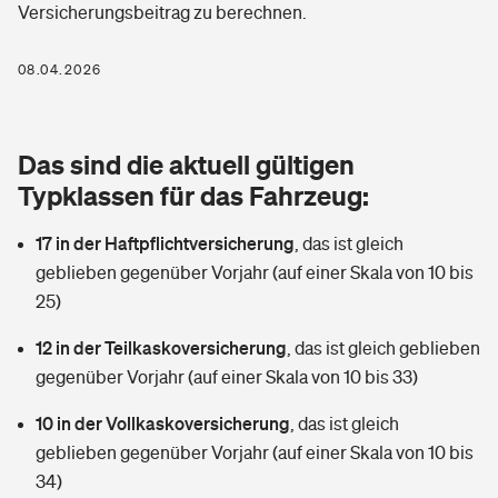
Versicherungsbeitrag zu berechnen.
Berufshaftpflichtversicherung
Rechts­schutz­ver­si­che­rung
Photovoltaik
Private Krankenversicherung
08.04.2026
Zur Übersicht
Fahrradversicherung
Wärmepumpen versichern
Zahnzusatzversicherung
Unfallversicherung
Tools
Das sind die aktuell gültigen
Glasversicherung
Dread-Disease-Versicherung
Typklassen für das Fahrzeug:
Kinderunfall­ver­si­che­rung
Rentenrechner: Wie viel Geld bekomme ich im Alter?
Vermieterrrechtsschutz
Tierkrankenversicherung
17 in der Haftpflichtversicherung
,
das ist gleich
Kinderinvalidität
geblieben gegenüber Vorjahr (auf einer Skala von 10 bis
Wer versichert was: Jetzt Versicherer finden
Mietkautionsversicherung
Zur Übersicht
25)
Reiseversicherung
Sie haben Fragen?
Restkreditversicherung
12 in der Teilkaskoversicherung
,
das ist gleich geblieben
Tools
gegenüber Vorjahr (auf einer Skala von 10 bis 33)
Hundehalter-Haftpflicht
Zur Übersicht
10 in der Vollkaskoversicherung
,
das ist gleich
Pferdehalter-Haftpflicht
Wer versichert was: Jetzt Versicherer finden
geblieben gegenüber Vorjahr (auf einer Skala von 10 bis
Tools
34)
Handyversicherung