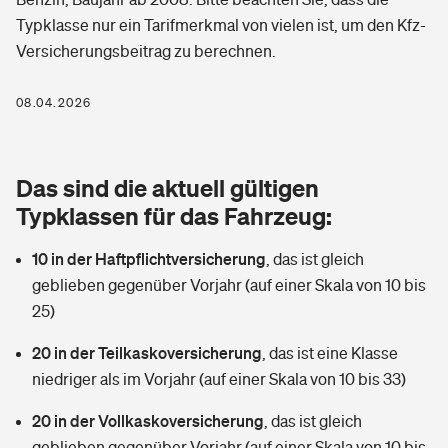
Berufshaftpflichtversicherung
Typklasse nur ein Tarifmerkmal von vielen ist, um den Kfz-
Rechts­schutz­ver­si­che­rung
Versicherungsbeitrag zu berechnen.
Photovoltaik
Private Krankenversicherung
Zur Übersicht
Fahrradversicherung
Wärmepumpen versichern
08.04.2026
Zahnzusatzversicherung
Unfallversicherung
Tools
Glasversicherung
Dread-Disease-Versicherung
Das sind die aktuell gültigen
Kinderunfall­ver­si­che­rung
Rentenrechner: Wie viel Geld bekomme ich im Alter?
Vermieterrrechtsschutz
Typklassen für das Fahrzeug:
Tierkrankenversicherung
Kinderinvalidität
10 in der Haftpflichtversicherung
,
das ist gleich
Wer versichert was: Jetzt Versicherer finden
Mietkautionsversicherung
Zur Übersicht
geblieben gegenüber Vorjahr (auf einer Skala von 10 bis
Reiseversicherung
25)
Sie haben Fragen?
Restkreditversicherung
Tools
Hundehalter-Haftpflicht
20 in der Teilkaskoversicherung
,
das ist eine Klasse
Zur Übersicht
niedriger als im Vorjahr (auf einer Skala von 10 bis 33)
Pferdehalter-Haftpflicht
Wer versichert was: Jetzt Versicherer finden
20 in der Vollkaskoversicherung
,
das ist gleich
Tools
Handyversicherung
geblieben gegenüber Vorjahr (auf einer Skala von 10 bis