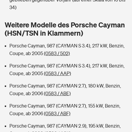
Sie haben Fragen?
34)
Hochwasser-Check: Wie gefährdet ist Ihr Haus?
Private Cyberversicherung
Rentenrechner: Wie viel Geld bekomme ich im Alter?
Weitere Modelle des Porsche Cayman
Wer versichert was: Jetzt Versicherer finden
Musikinstrumentenversicherung
(HSN/TSN in Klammern)
Sie haben Fragen?
Zur Übersicht
Porsche Cayman, 987 (CAYMAN S 3.4), 217 kW, Benzin,
Coupe, ab 2005
(0583 / 502)
Tools
Porsche Cayman, 987 (CAYMAN S 3.4), 217 kW, Benzin,
Coupe, ab 2005
(0583 / AAP)
Kinderunfall-Check: Mehr Sicherheit für deine Kids
Porsche Cayman, 987 (CAYMAN 2.7), 180 kW, Benzin,
Coupe, ab 2006
(0583 / ABE)
Typklassen: So ist Ihr Auto eingestuft
Porsche Cayman, 987 (CAYMAN 2.7), 155 kW, Benzin,
Coupe, ab 2006
(0583 / ABF)
Sie haben Fragen?
Porsche Cayman, 987 (CAYMAN 2.9), 195 kW, Benzin,