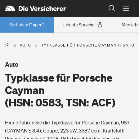
Typklassen: So ist Ihr Auto eingestuft
Wer versichert was: Jetzt Versicherer finden
Regionalklassen: So ist Ihre Region eingestuft
Sie haben Fragen?
Leichte Sprache
Mediath
Wer versichert was: Jetzt Versicherer finden
AUTO
TYPKLASSE FÜR PORSCHE CAYMAN (HSN: 0583
Beruf
Auto
Typklasse für Porsche
Berufsunfähigkeitsversicherung
Wohnen
Cayman
Erwerbsunfähigkeitsversicherung
(HSN: 0583, TSN: ACF)
Wohngebäudeversicherung
Freizeit
Grundfähigkeitsversicherung
Hier erfahren Sie die Typklasse für Porsche Cayman, 987
Hausratversicherung
Arbeitsrechtsschutz
(CAYMAN S 3.4), Coupe, 223 kW, 3387 ccm, Kraftstoff:
Pri­vate Haft­pflicht­
Gesundheit
Benzin, Baujahr ab 2008. Bitte beachten Sie, dass die
Elementarversicherung