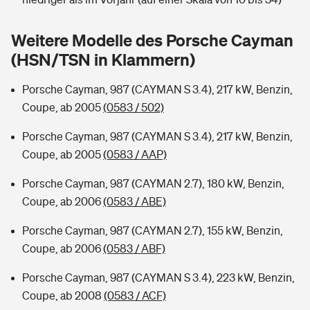
Sie haben Fragen?
Hochwasser-Check: Wie gefährdet ist Ihr Haus?
Private Cyberversicherung
Weitere Modelle des Porsche Cayman
Rentenrechner: Wie viel Geld bekomme ich im Alter?
(HSN/TSN in Klammern)
Wer versichert was: Jetzt Versicherer finden
Musikinstrumentenversicherung
Porsche Cayman, 987 (CAYMAN S 3.4), 217 kW, Benzin,
Sie haben Fragen?
Zur Übersicht
Coupe, ab 2005
(0583 / 502)
Porsche Cayman, 987 (CAYMAN S 3.4), 217 kW, Benzin,
Tools
Coupe, ab 2005
(0583 / AAP)
Porsche Cayman, 987 (CAYMAN 2.7), 180 kW, Benzin,
Kinderunfall-Check: Mehr Sicherheit für deine Kids
Coupe, ab 2006
(0583 / ABE)
Porsche Cayman, 987 (CAYMAN 2.7), 155 kW, Benzin,
Typklassen: So ist Ihr Auto eingestuft
Coupe, ab 2006
(0583 / ABF)
Sie haben Fragen?
Porsche Cayman, 987 (CAYMAN S 3.4), 223 kW, Benzin,
Coupe, ab 2008
(0583 / ACF)