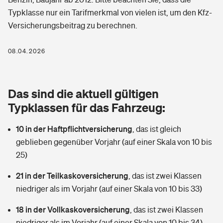
Berufshaftpflichtversicherung
Typklasse nur ein Tarifmerkmal von vielen ist, um den Kfz-
Rechts­schutz­ver­si­che­rung
Versicherungsbeitrag zu berechnen.
Photovoltaik
Private Krankenversicherung
Zur Übersicht
Fahrradversicherung
Wärmepumpen versichern
08.04.2026
Zahnzusatzversicherung
Unfallversicherung
Tools
Glasversicherung
Dread-Disease-Versicherung
Das sind die aktuell gültigen
Kinderunfall­ver­si­che­rung
Rentenrechner: Wie viel Geld bekomme ich im Alter?
Vermieterrrechtsschutz
Typklassen für das Fahrzeug:
Tierkrankenversicherung
Kinderinvalidität
10 in der Haftpflichtversicherung
,
das ist gleich
Wer versichert was: Jetzt Versicherer finden
Mietkautionsversicherung
Zur Übersicht
geblieben gegenüber Vorjahr (auf einer Skala von 10 bis
Reiseversicherung
25)
Sie haben Fragen?
Restkreditversicherung
Tools
Hundehalter-Haftpflicht
21 in der Teilkaskoversicherung
,
das ist zwei Klassen
Zur Übersicht
niedriger als im Vorjahr (auf einer Skala von 10 bis 33)
Pferdehalter-Haftpflicht
Wer versichert was: Jetzt Versicherer finden
18 in der Vollkaskoversicherung
,
das ist zwei Klassen
Tools
Handyversicherung
niedriger als im Vorjahr (auf einer Skala von 10 bis 34)