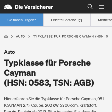
Typklassen: So ist Ihr Auto eingestuft
Wer versichert was: Jetzt Versicherer finden
Regionalklassen: So ist Ihre Region eingestuft
Sie haben Fragen?
Leichte Sprache
Mediath
Wer versichert was: Jetzt Versicherer finden
AUTO
TYPKLASSE FÜR PORSCHE CAYMAN (HSN: 058
Beruf
Auto
Typklasse für Porsche
Berufsunfähigkeitsversicherung
Wohnen
Cayman
Erwerbsunfähigkeitsversicherung
(HSN: 0583, TSN: AGB)
Wohngebäudeversicherung
Freizeit
Grundfähigkeitsversicherung
Hier erfahren Sie die Typklasse für Porsche Cayman, 981
Hausratversicherung
Arbeitsrechtsschutz
(CAYMAN 2.7), Coupe, 202 kW, 2706 ccm, Kraftstoff:
Pri­vate Haft­pflicht­
Gesundheit
Benzin, Baujahr ab 2012. Bitte beachten Sie, dass die
Elementarversicherung