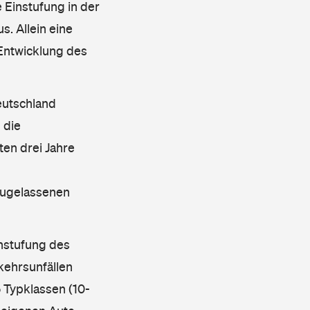
 Einstufung in der
s. Allein eine
 Entwicklung des
eutschland
 die
en drei Jahre
 zugelassenen
instufung des
kehrsunfällen
 Typklassen (10-