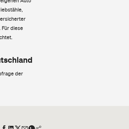
 eigenen Auto
iebstähle,
ersicherter
 Für diese
chtet.
utschland
bfrage der