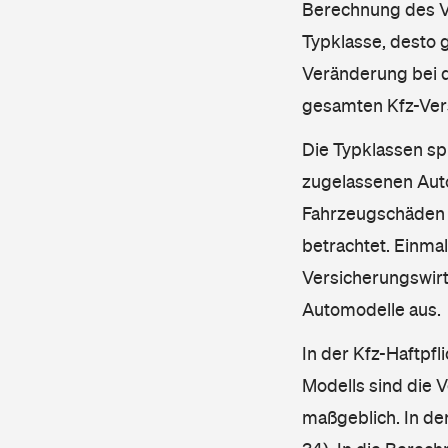
Berechnung des Ve
Typklasse, desto g
Veränderung bei d
gesamten Kfz-Ver
Die Typklassen sp
zugelassenen Aut
Fahrzeugschäden u
betrachtet. Einma
Versicherungswirt
Automodelle aus.
In der Kfz-Haftpfl
Modells sind die 
maßgeblich. In de