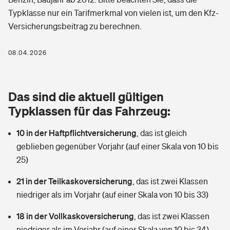
Berufshaftpflichtversicherung
Typklasse nur ein Tarifmerkmal von vielen ist, um den Kfz-
Rechts­schutz­ver­si­che­rung
Versicherungsbeitrag zu berechnen.
Photovoltaik
Private Krankenversicherung
Zur Übersicht
Fahrradversicherung
Wärmepumpen versichern
08.04.2026
Zahnzusatzversicherung
Unfallversicherung
Tools
Glasversicherung
Dread-Disease-Versicherung
Das sind die aktuell gültigen
Kinderunfall­ver­si­che­rung
Rentenrechner: Wie viel Geld bekomme ich im Alter?
Vermieterrrechtsschutz
Typklassen für das Fahrzeug:
Tierkrankenversicherung
Kinderinvalidität
10 in der Haftpflichtversicherung
,
das ist gleich
Wer versichert was: Jetzt Versicherer finden
Mietkautionsversicherung
Zur Übersicht
geblieben gegenüber Vorjahr (auf einer Skala von 10 bis
Reiseversicherung
25)
Sie haben Fragen?
Restkreditversicherung
Tools
Hundehalter-Haftpflicht
21 in der Teilkaskoversicherung
,
das ist zwei Klassen
Zur Übersicht
niedriger als im Vorjahr (auf einer Skala von 10 bis 33)
Pferdehalter-Haftpflicht
Wer versichert was: Jetzt Versicherer finden
18 in der Vollkaskoversicherung
,
das ist zwei Klassen
Tools
Handyversicherung
niedriger als im Vorjahr (auf einer Skala von 10 bis 34)