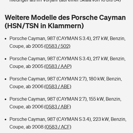
Sie haben Fragen?
Hochwasser-Check: Wie gefährdet ist Ihr Haus?
Private Cyberversicherung
Weitere Modelle des Porsche Cayman
Rentenrechner: Wie viel Geld bekomme ich im Alter?
(HSN/TSN in Klammern)
Wer versichert was: Jetzt Versicherer finden
Musikinstrumentenversicherung
Porsche Cayman, 987 (CAYMAN S 3.4), 217 kW, Benzin,
Sie haben Fragen?
Zur Übersicht
Coupe, ab 2005
(0583 / 502)
Porsche Cayman, 987 (CAYMAN S 3.4), 217 kW, Benzin,
Tools
Coupe, ab 2005
(0583 / AAP)
Porsche Cayman, 987 (CAYMAN 2.7), 180 kW, Benzin,
Kinderunfall-Check: Mehr Sicherheit für deine Kids
Coupe, ab 2006
(0583 / ABE)
Porsche Cayman, 987 (CAYMAN 2.7), 155 kW, Benzin,
Typklassen: So ist Ihr Auto eingestuft
Coupe, ab 2006
(0583 / ABF)
Sie haben Fragen?
Porsche Cayman, 987 (CAYMAN S 3.4), 223 kW, Benzin,
Coupe, ab 2008
(0583 / ACF)