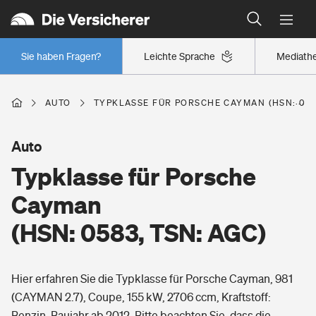
Typklassen: So ist Ihr Auto eingestuft
Wer versichert was: Jetzt Versicherer finden
Regionalklassen: So ist Ihre Region eingestuft
Sie haben Fragen?
Leichte Sprache
Mediath
Wer versichert was: Jetzt Versicherer finden
AUTO
TYPKLASSE FÜR PORSCHE CAYMAN (HSN: 058
Beruf
Auto
Typklasse für Porsche
Berufsunfähigkeitsversicherung
Wohnen
Cayman
Erwerbsunfähigkeitsversicherung
(HSN: 0583, TSN: AGC)
Wohngebäudeversicherung
Freizeit
Grundfähigkeitsversicherung
Hier erfahren Sie die Typklasse für Porsche Cayman, 981
Hausratversicherung
Arbeitsrechtsschutz
(CAYMAN 2.7), Coupe, 155 kW, 2706 ccm, Kraftstoff:
Pri­vate Haft­pflicht­
Gesundheit
Benzin, Baujahr ab 2012. Bitte beachten Sie, dass die
Elementarversicherung