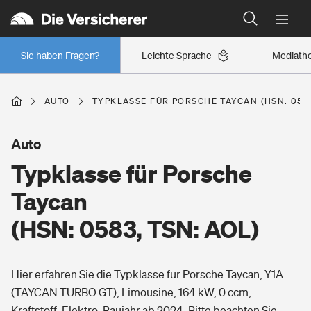
Typklassen: So ist Ihr Auto eingestuft
Wer versichert was: Jetzt Versicherer finden
Regionalklassen: So ist Ihre Region eingestuft
Sie haben Fragen?
Leichte Sprache
Mediath
Wer versichert was: Jetzt Versicherer finden
AUTO
TYPKLASSE FÜR PORSCHE TAYCAN (HSN: 0583
Beruf
Auto
Typklasse für Porsche
Berufsunfähigkeitsversicherung
Wohnen
Taycan
Erwerbsunfähigkeitsversicherung
(HSN: 0583, TSN: AOL)
Wohngebäudeversicherung
Freizeit
Grundfähigkeitsversicherung
Hier erfahren Sie die Typklasse für Porsche Taycan, Y1A
Hausratversicherung
Arbeitsrechtsschutz
(TAYCAN TURBO GT), Limousine, 164 kW, 0 ccm,
Pri­vate Haft­pflicht­
Gesundheit
Kraftstoff: Elektro, Baujahr ab 2024. Bitte beachten Sie,
Elementarversicherung