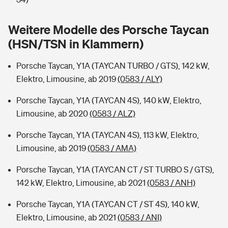
Sie haben Fragen?
Hochwasser-Check: Wie gefährdet ist Ihr Haus?
Private Cyberversicherung
Weitere Modelle des Porsche Taycan
Rentenrechner: Wie viel Geld bekomme ich im Alter?
(HSN/TSN in Klammern)
Wer versichert was: Jetzt Versicherer finden
Musikinstrumentenversicherung
Porsche Taycan, Y1A (TAYCAN TURBO / GTS), 142 kW,
Sie haben Fragen?
Zur Übersicht
Elektro, Limousine, ab 2019
(0583 / ALY)
Porsche Taycan, Y1A (TAYCAN 4S), 140 kW, Elektro,
Tools
Limousine, ab 2020
(0583 / ALZ)
Porsche Taycan, Y1A (TAYCAN 4S), 113 kW, Elektro,
Kinderunfall-Check: Mehr Sicherheit für deine Kids
Limousine, ab 2019
(0583 / AMA)
Porsche Taycan, Y1A (TAYCAN CT / ST TURBO S / GTS),
Typklassen: So ist Ihr Auto eingestuft
142 kW, Elektro, Limousine, ab 2021
(0583 / ANH)
Sie haben Fragen?
Porsche Taycan, Y1A (TAYCAN CT / ST 4S), 140 kW,
Elektro, Limousine, ab 2021
(0583 / ANI)