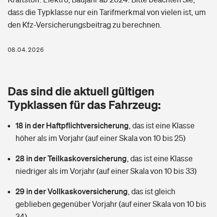
Berufshaftpflichtversicherung
dass die Typklasse nur ein Tarifmerkmal von vielen ist, um
Rechts­schutz­ver­si­che­rung
den Kfz-Versicherungsbeitrag zu berechnen.
Photovoltaik
Private Krankenversicherung
Zur Übersicht
Fahrradversicherung
Wärmepumpen versichern
08.04.2026
Zahnzusatzversicherung
Unfallversicherung
Tools
Glasversicherung
Dread-Disease-Versicherung
Das sind die aktuell gültigen
Kinderunfall­ver­si­che­rung
Rentenrechner: Wie viel Geld bekomme ich im Alter?
Vermieterrrechtsschutz
Typklassen für das Fahrzeug:
Tierkrankenversicherung
Kinderinvalidität
18 in der Haftpflichtversicherung
,
das ist eine Klasse
Wer versichert was: Jetzt Versicherer finden
Mietkautionsversicherung
Zur Übersicht
höher als im Vorjahr (auf einer Skala von 10 bis 25)
Reiseversicherung
Sie haben Fragen?
Restkreditversicherung
28 in der Teilkaskoversicherung
,
das ist eine Klasse
Tools
Hundehalter-Haftpflicht
niedriger als im Vorjahr (auf einer Skala von 10 bis 33)
Zur Übersicht
29 in der Vollkaskoversicherung
Pferdehalter-Haftpflicht
,
das ist gleich
Wer versichert was: Jetzt Versicherer finden
geblieben gegenüber Vorjahr (auf einer Skala von 10 bis
Tools
Handyversicherung
34)