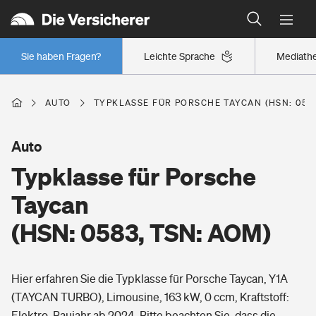
Typklassen: So ist Ihr Auto eingestuft
Wer versichert was: Jetzt Versicherer finden
Regionalklassen: So ist Ihre Region eingestuft
Sie haben Fragen?
Leichte Sprache
Mediath
Wer versichert was: Jetzt Versicherer finden
AUTO
TYPKLASSE FÜR PORSCHE TAYCAN (HSN: 0583
Beruf
Auto
Typklasse für Porsche
Berufsunfähigkeitsversicherung
Wohnen
Taycan
Erwerbsunfähigkeitsversicherung
(HSN: 0583, TSN: AOM)
Wohngebäudeversicherung
Freizeit
Grundfähigkeitsversicherung
Hier erfahren Sie die Typklasse für Porsche Taycan, Y1A
Hausratversicherung
Arbeitsrechtsschutz
(TAYCAN TURBO), Limousine, 163 kW, 0 ccm, Kraftstoff:
Pri­vate Haft­pflicht­
Gesundheit
Elektro, Baujahr ab 2024. Bitte beachten Sie, dass die
Elementarversicherung