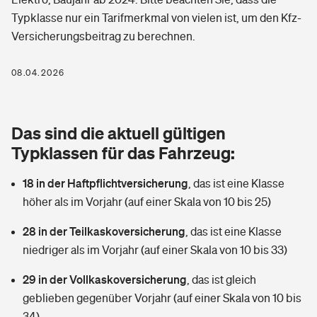
Berufshaftpflichtversicherung
Typklasse nur ein Tarifmerkmal von vielen ist, um den Kfz-
Rechts­schutz­ver­si­che­rung
Versicherungsbeitrag zu berechnen.
Photovoltaik
Private Krankenversicherung
Zur Übersicht
Fahrradversicherung
Wärmepumpen versichern
08.04.2026
Zahnzusatzversicherung
Unfallversicherung
Tools
Glasversicherung
Dread-Disease-Versicherung
Das sind die aktuell gültigen
Kinderunfall­ver­si­che­rung
Rentenrechner: Wie viel Geld bekomme ich im Alter?
Vermieterrrechtsschutz
Typklassen für das Fahrzeug:
Tierkrankenversicherung
Kinderinvalidität
18 in der Haftpflichtversicherung
,
das ist eine Klasse
Wer versichert was: Jetzt Versicherer finden
Mietkautionsversicherung
Zur Übersicht
höher als im Vorjahr (auf einer Skala von 10 bis 25)
Reiseversicherung
Sie haben Fragen?
Restkreditversicherung
28 in der Teilkaskoversicherung
,
das ist eine Klasse
Tools
Hundehalter-Haftpflicht
niedriger als im Vorjahr (auf einer Skala von 10 bis 33)
Zur Übersicht
29 in der Vollkaskoversicherung
Pferdehalter-Haftpflicht
,
das ist gleich
Wer versichert was: Jetzt Versicherer finden
geblieben gegenüber Vorjahr (auf einer Skala von 10 bis
Tools
Handyversicherung
34)