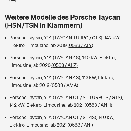
Sie haben Fragen?
Hochwasser-Check: Wie gefährdet ist Ihr Haus?
Private Cyberversicherung
Weitere Modelle des Porsche Taycan
Rentenrechner: Wie viel Geld bekomme ich im Alter?
(HSN/TSN in Klammern)
Wer versichert was: Jetzt Versicherer finden
Musikinstrumentenversicherung
Porsche Taycan, Y1A (TAYCAN TURBO / GTS), 142 kW,
Sie haben Fragen?
Zur Übersicht
Elektro, Limousine, ab 2019
(0583 / ALY)
Porsche Taycan, Y1A (TAYCAN 4S), 140 kW, Elektro,
Tools
Limousine, ab 2020
(0583 / ALZ)
Porsche Taycan, Y1A (TAYCAN 4S), 113 kW, Elektro,
Kinderunfall-Check: Mehr Sicherheit für deine Kids
Limousine, ab 2019
(0583 / AMA)
Porsche Taycan, Y1A (TAYCAN CT / ST TURBO S / GTS),
Typklassen: So ist Ihr Auto eingestuft
142 kW, Elektro, Limousine, ab 2021
(0583 / ANH)
Sie haben Fragen?
Porsche Taycan, Y1A (TAYCAN CT / ST 4S), 140 kW,
Elektro, Limousine, ab 2021
(0583 / ANI)