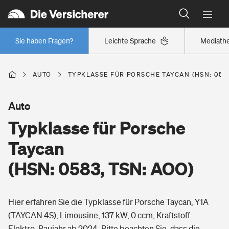
Typklassen: So ist Ihr Auto eingestuft
Wer versichert was: Jetzt Versicherer finden
Regionalklassen: So ist Ihre Region eingestuft
Sie haben Fragen?
Leichte Sprache
Mediath
Wer versichert was: Jetzt Versicherer finden
AUTO
TYPKLASSE FÜR PORSCHE TAYCAN (HSN: 0583
Beruf
Auto
Typklasse für Porsche
Berufsunfähigkeitsversicherung
Wohnen
Taycan
Erwerbsunfähigkeitsversicherung
(HSN: 0583, TSN: AOO)
Wohngebäudeversicherung
Freizeit
Grundfähigkeitsversicherung
Hier erfahren Sie die Typklasse für Porsche Taycan, Y1A
Hausratversicherung
Arbeitsrechtsschutz
(TAYCAN 4S), Limousine, 137 kW, 0 ccm, Kraftstoff:
Pri­vate Haft­pflicht­
Gesundheit
Elektro, Baujahr ab 2024. Bitte beachten Sie, dass die
Elementarversicherung