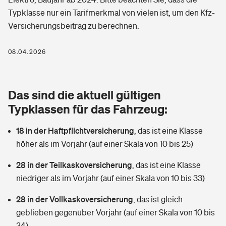
Berufshaftpflichtversicherung
Typklasse nur ein Tarifmerkmal von vielen ist, um den Kfz-
Rechts­schutz­ver­si­che­rung
Versicherungsbeitrag zu berechnen.
Photovoltaik
Private Krankenversicherung
Zur Übersicht
Fahrradversicherung
Wärmepumpen versichern
08.04.2026
Zahnzusatzversicherung
Unfallversicherung
Tools
Glasversicherung
Dread-Disease-Versicherung
Das sind die aktuell gültigen
Kinderunfall­ver­si­che­rung
Rentenrechner: Wie viel Geld bekomme ich im Alter?
Vermieterrrechtsschutz
Typklassen für das Fahrzeug:
Tierkrankenversicherung
Kinderinvalidität
18 in der Haftpflichtversicherung
,
das ist eine Klasse
Wer versichert was: Jetzt Versicherer finden
Mietkautionsversicherung
Zur Übersicht
höher als im Vorjahr (auf einer Skala von 10 bis 25)
Reiseversicherung
Sie haben Fragen?
Restkreditversicherung
28 in der Teilkaskoversicherung
,
das ist eine Klasse
Tools
Hundehalter-Haftpflicht
niedriger als im Vorjahr (auf einer Skala von 10 bis 33)
Zur Übersicht
28 in der Vollkaskoversicherung
Pferdehalter-Haftpflicht
,
das ist gleich
Wer versichert was: Jetzt Versicherer finden
geblieben gegenüber Vorjahr (auf einer Skala von 10 bis
Tools
Handyversicherung
34)