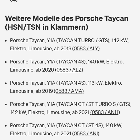
Sie haben Fragen?
Hochwasser-Check: Wie gefährdet ist Ihr Haus?
Private Cyberversicherung
Weitere Modelle des Porsche Taycan
Rentenrechner: Wie viel Geld bekomme ich im Alter?
(HSN/TSN in Klammern)
Wer versichert was: Jetzt Versicherer finden
Musikinstrumentenversicherung
Porsche Taycan, Y1A (TAYCAN TURBO / GTS), 142 kW,
Sie haben Fragen?
Zur Übersicht
Elektro, Limousine, ab 2019
(0583 / ALY)
Porsche Taycan, Y1A (TAYCAN 4S), 140 kW, Elektro,
Tools
Limousine, ab 2020
(0583 / ALZ)
Porsche Taycan, Y1A (TAYCAN 4S), 113 kW, Elektro,
Kinderunfall-Check: Mehr Sicherheit für deine Kids
Limousine, ab 2019
(0583 / AMA)
Porsche Taycan, Y1A (TAYCAN CT / ST TURBO S / GTS),
Typklassen: So ist Ihr Auto eingestuft
142 kW, Elektro, Limousine, ab 2021
(0583 / ANH)
Sie haben Fragen?
Porsche Taycan, Y1A (TAYCAN CT / ST 4S), 140 kW,
Elektro, Limousine, ab 2021
(0583 / ANI)