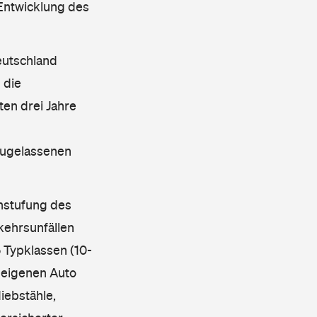
 Entwicklung des
eutschland
 die
en drei Jahre
 zugelassenen
instufung des
kehrsunfällen
 Typklassen (10-
 eigenen Auto
iebstähle,