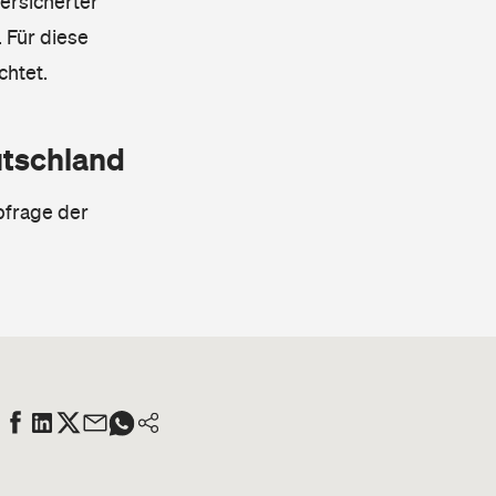
ersicherter
 Für diese
chtet.
utschland
bfrage der