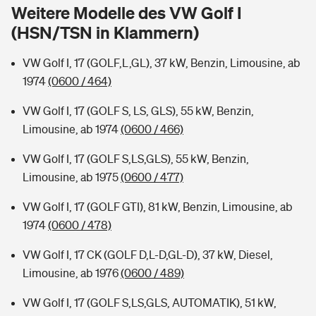
Sie haben Fragen?
Weitere Modelle des VW Golf I
(HSN/TSN in Klammern)
Hochwasser-Check: Wie gefährdet ist Ihr Haus?
Private Cyberversicherung
Rentenrechner: Wie viel Geld bekomme ich im Alter?
VW Golf I, 17 (GOLF,L,GL), 37 kW, Benzin, Limousine, ab
Wer versichert was: Jetzt Versicherer finden
Musikinstrumentenversicherung
1974
(0600 / 464)
Sie haben Fragen?
Zur Übersicht
VW Golf I, 17 (GOLF S, LS, GLS), 55 kW, Benzin,
Limousine, ab 1974
(0600 / 466)
Tools
VW Golf I, 17 (GOLF S,LS,GLS), 55 kW, Benzin,
Limousine, ab 1975
(0600 / 477)
Kinderunfall-Check: Mehr Sicherheit für deine Kids
VW Golf I, 17 (GOLF GTI), 81 kW, Benzin, Limousine, ab
1974
(0600 / 478)
Typklassen: So ist Ihr Auto eingestuft
VW Golf I, 17 CK (GOLF D,L-D,GL-D), 37 kW, Diesel,
Limousine, ab 1976
(0600 / 489)
Sie haben Fragen?
VW Golf I, 17 (GOLF S,LS,GLS, AUTOMATIK), 51 kW,