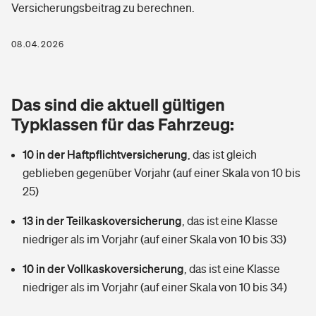
Versicherungsbeitrag zu berechnen.
Berufshaftpflichtversicherung
Rechts­schutz­ver­si­che­rung
Photovoltaik
Private Krankenversicherung
08.04.2026
Zur Übersicht
Fahrradversicherung
Wärmepumpen versichern
Zahnzusatzversicherung
Unfallversicherung
Tools
Das sind die aktuell gültigen
Glasversicherung
Dread-Disease-Versicherung
Typklassen für das Fahrzeug:
Kinderunfall­ver­si­che­rung
Rentenrechner: Wie viel Geld bekomme ich im Alter?
Vermieterrrechtsschutz
Tierkrankenversicherung
10 in der Haftpflichtversicherung
,
das ist gleich
Kinderinvalidität
geblieben gegenüber Vorjahr (auf einer Skala von 10 bis
Wer versichert was: Jetzt Versicherer finden
Mietkautionsversicherung
Zur Übersicht
25)
Reiseversicherung
Sie haben Fragen?
Restkreditversicherung
13 in der Teilkaskoversicherung
,
das ist eine Klasse
Tools
niedriger als im Vorjahr (auf einer Skala von 10 bis 33)
Hundehalter-Haftpflicht
Zur Übersicht
10 in der Vollkaskoversicherung
,
das ist eine Klasse
Pferdehalter-Haftpflicht
Wer versichert was: Jetzt Versicherer finden
niedriger als im Vorjahr (auf einer Skala von 10 bis 34)
Tools
Handyversicherung