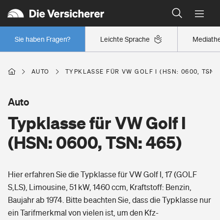
Typklassen: So ist Ihr Auto eingestuft
Wer versichert was: Jetzt Versicherer finden
Regionalklassen: So ist Ihre Region eingestuft
Sie haben Fragen?
Leichte Sprache
Mediath
Wer versichert was: Jetzt Versicherer finden
AUTO
TYPKLASSE FÜR VW GOLF I (HSN: 0600, TSN: 
Beruf
Auto
Typklasse für VW Golf I
Berufsunfähigkeitsversicherung
Wohnen
(HSN: 0600, TSN: 465)
Erwerbsunfähigkeitsversicherung
Wohngebäudeversicherung
Hier erfahren Sie die Typklasse für VW Golf I, 17 (GOLF
Freizeit
Grundfähigkeitsversicherung
S,LS), Limousine, 51 kW, 1460 ccm, Kraftstoff: Benzin,
Hausratversicherung
Baujahr ab 1974. Bitte beachten Sie, dass die Typklasse nur
Arbeitsrechtsschutz
Pri­vate Haft­pflicht­
ein Tarifmerkmal von vielen ist, um den Kfz-
Gesundheit
Elementarversicherung