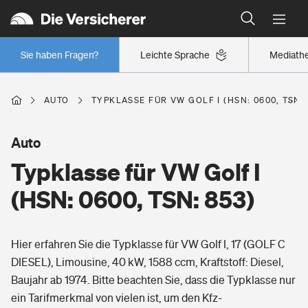
Typklassen: So ist Ihr Auto eingestuft
Wer versichert was: Jetzt Versicherer finden
Regionalklassen: So ist Ihre Region eingestuft
Sie haben Fragen?
Leichte Sprache
Mediath
Wer versichert was: Jetzt Versicherer finden
AUTO
TYPKLASSE FÜR VW GOLF I (HSN: 0600, TSN: 
Beruf
Auto
Typklasse für VW Golf I
Berufsunfähigkeitsversicherung
Wohnen
(HSN: 0600, TSN: 853)
Erwerbsunfähigkeitsversicherung
Wohngebäudeversicherung
Hier erfahren Sie die Typklasse für VW Golf I, 17 (GOLF C
Freizeit
Grundfähigkeitsversicherung
DIESEL), Limousine, 40 kW, 1588 ccm, Kraftstoff: Diesel,
Hausratversicherung
Baujahr ab 1974. Bitte beachten Sie, dass die Typklasse nur
Arbeitsrechtsschutz
Pri­vate Haft­pflicht­
ein Tarifmerkmal von vielen ist, um den Kfz-
Gesundheit
Elementarversicherung