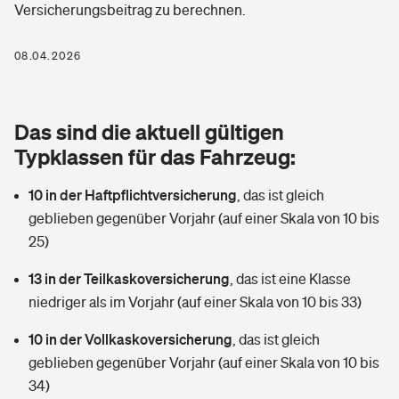
Versicherungsbeitrag zu berechnen.
Berufshaftpflichtversicherung
Rechts­schutz­ver­si­che­rung
Photovoltaik
Private Krankenversicherung
08.04.2026
Zur Übersicht
Fahrradversicherung
Wärmepumpen versichern
Zahnzusatzversicherung
Unfallversicherung
Tools
Das sind die aktuell gültigen
Glasversicherung
Dread-Disease-Versicherung
Typklassen für das Fahrzeug:
Kinderunfall­ver­si­che­rung
Rentenrechner: Wie viel Geld bekomme ich im Alter?
Vermieterrrechtsschutz
Tierkrankenversicherung
10 in der Haftpflichtversicherung
,
das ist gleich
Kinderinvalidität
geblieben gegenüber Vorjahr (auf einer Skala von 10 bis
Wer versichert was: Jetzt Versicherer finden
Mietkautionsversicherung
Zur Übersicht
25)
Reiseversicherung
Sie haben Fragen?
Restkreditversicherung
13 in der Teilkaskoversicherung
,
das ist eine Klasse
Tools
niedriger als im Vorjahr (auf einer Skala von 10 bis 33)
Hundehalter-Haftpflicht
Zur Übersicht
10 in der Vollkaskoversicherung
,
das ist gleich
Pferdehalter-Haftpflicht
Wer versichert was: Jetzt Versicherer finden
geblieben gegenüber Vorjahr (auf einer Skala von 10 bis
Tools
34)
Handyversicherung