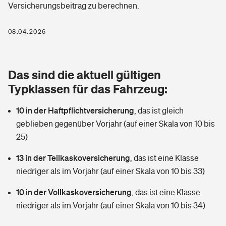
Versicherungsbeitrag zu berechnen.
Berufshaftpflichtversicherung
Rechts­schutz­ver­si­che­rung
Photovoltaik
Private Krankenversicherung
08.04.2026
Zur Übersicht
Fahrradversicherung
Wärmepumpen versichern
Zahnzusatzversicherung
Unfallversicherung
Tools
Das sind die aktuell gültigen
Glasversicherung
Dread-Disease-Versicherung
Typklassen für das Fahrzeug:
Kinderunfall­ver­si­che­rung
Rentenrechner: Wie viel Geld bekomme ich im Alter?
Vermieterrrechtsschutz
Tierkrankenversicherung
10 in der Haftpflichtversicherung
,
das ist gleich
Kinderinvalidität
geblieben gegenüber Vorjahr (auf einer Skala von 10 bis
Wer versichert was: Jetzt Versicherer finden
Mietkautionsversicherung
Zur Übersicht
25)
Reiseversicherung
Sie haben Fragen?
Restkreditversicherung
13 in der Teilkaskoversicherung
,
das ist eine Klasse
Tools
niedriger als im Vorjahr (auf einer Skala von 10 bis 33)
Hundehalter-Haftpflicht
Zur Übersicht
10 in der Vollkaskoversicherung
,
das ist eine Klasse
Pferdehalter-Haftpflicht
Wer versichert was: Jetzt Versicherer finden
niedriger als im Vorjahr (auf einer Skala von 10 bis 34)
Tools
Handyversicherung