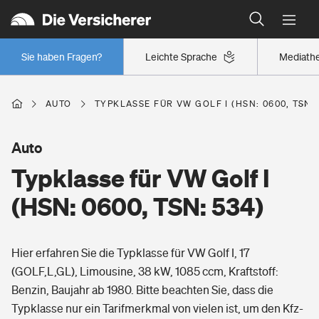
Typklassen: So ist Ihr Auto eingestuft
Wer versichert was: Jetzt Versicherer finden
Regionalklassen: So ist Ihre Region eingestuft
Sie haben Fragen?
Leichte Sprache
Mediath
Wer versichert was: Jetzt Versicherer finden
AUTO
TYPKLASSE FÜR VW GOLF I (HSN: 0600, TSN: 
Beruf
Auto
Typklasse für VW Golf I
Berufsunfähigkeitsversicherung
Wohnen
(HSN: 0600, TSN: 534)
Erwerbsunfähigkeitsversicherung
Wohngebäudeversicherung
Hier erfahren Sie die Typklasse für VW Golf I, 17
Freizeit
Grundfähigkeitsversicherung
(GOLF,L,GL), Limousine, 38 kW, 1085 ccm, Kraftstoff:
Hausratversicherung
Benzin, Baujahr ab 1980. Bitte beachten Sie, dass die
Arbeitsrechtsschutz
Pri­vate Haft­pflicht­
Typklasse nur ein Tarifmerkmal von vielen ist, um den Kfz-
Gesundheit
Elementarversicherung