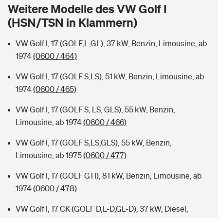
Sie haben Fragen?
Weitere Modelle des VW Golf I
(HSN/TSN in Klammern)
Hochwasser-Check: Wie gefährdet ist Ihr Haus?
Private Cyberversicherung
Rentenrechner: Wie viel Geld bekomme ich im Alter?
VW Golf I, 17 (GOLF,L,GL), 37 kW, Benzin, Limousine, ab
Wer versichert was: Jetzt Versicherer finden
Musikinstrumentenversicherung
1974
(0600 / 464)
Sie haben Fragen?
Zur Übersicht
VW Golf I, 17 (GOLF S,LS), 51 kW, Benzin, Limousine, ab
1974
(0600 / 465)
Tools
VW Golf I, 17 (GOLF S, LS, GLS), 55 kW, Benzin,
Limousine, ab 1974
(0600 / 466)
Kinderunfall-Check: Mehr Sicherheit für deine Kids
VW Golf I, 17 (GOLF S,LS,GLS), 55 kW, Benzin,
Limousine, ab 1975
(0600 / 477)
Typklassen: So ist Ihr Auto eingestuft
VW Golf I, 17 (GOLF GTI), 81 kW, Benzin, Limousine, ab
1974
(0600 / 478)
Sie haben Fragen?
VW Golf I, 17 CK (GOLF D,L-D,GL-D), 37 kW, Diesel,