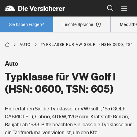
Typklassen: So ist Ihr Auto eingestuft
Wer versichert was: Jetzt Versicherer finden
Regionalklassen: So ist Ihre Region eingestuft
Sie haben Fragen?
Leichte Sprache
Mediath
Wer versichert was: Jetzt Versicherer finden
AUTO
TYPKLASSE FÜR VW GOLF I (HSN: 0600, TSN: 
Beruf
Auto
Typklasse für VW Golf I
Berufsunfähigkeitsversicherung
Wohnen
(HSN: 0600, TSN: 605)
Erwerbsunfähigkeitsversicherung
Wohngebäudeversicherung
Hier erfahren Sie die Typklasse für VW Golf I, 155 (GOLF-
Freizeit
Grundfähigkeitsversicherung
CABRIOLET), Cabrio, 40 kW, 1263 ccm, Kraftstoff: Benzin,
Hausratversicherung
Baujahr ab 1983. Bitte beachten Sie, dass die Typklasse nur
Arbeitsrechtsschutz
Pri­vate Haft­pflicht­
ein Tarifmerkmal von vielen ist, um den Kfz-
Gesundheit
Elementarversicherung