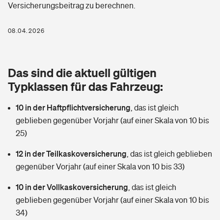
Versicherungsbeitrag zu berechnen.
Berufshaftpflichtversicherung
Rechts­schutz­ver­si­che­rung
Photovoltaik
Private Krankenversicherung
08.04.2026
Zur Übersicht
Fahrradversicherung
Wärmepumpen versichern
Zahnzusatzversicherung
Unfallversicherung
Tools
Das sind die aktuell gültigen
Glasversicherung
Dread-Disease-Versicherung
Typklassen für das Fahrzeug:
Kinderunfall­ver­si­che­rung
Rentenrechner: Wie viel Geld bekomme ich im Alter?
Vermieterrrechtsschutz
Tierkrankenversicherung
10 in der Haftpflichtversicherung
,
das ist gleich
Kinderinvalidität
geblieben gegenüber Vorjahr (auf einer Skala von 10 bis
Wer versichert was: Jetzt Versicherer finden
Mietkautionsversicherung
Zur Übersicht
25)
Reiseversicherung
Sie haben Fragen?
Restkreditversicherung
12 in der Teilkaskoversicherung
,
das ist gleich geblieben
Tools
gegenüber Vorjahr (auf einer Skala von 10 bis 33)
Hundehalter-Haftpflicht
Zur Übersicht
10 in der Vollkaskoversicherung
,
das ist gleich
Pferdehalter-Haftpflicht
Wer versichert was: Jetzt Versicherer finden
geblieben gegenüber Vorjahr (auf einer Skala von 10 bis
Tools
34)
Handyversicherung