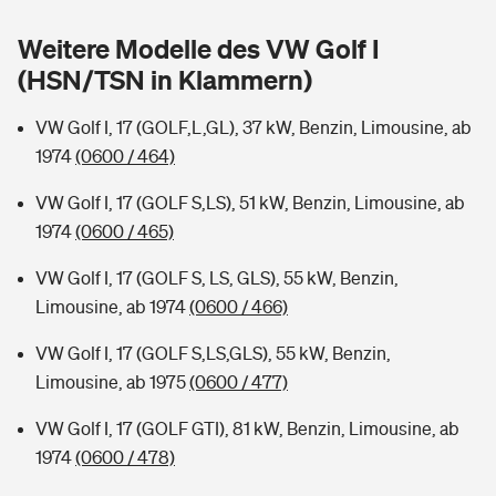
Sie haben Fragen?
Weitere Modelle des VW Golf I
Hochwasser-Check: Wie gefährdet ist Ihr Haus?
Private Cyberversicherung
Rentenrechner: Wie viel Geld bekomme ich im Alter?
(HSN/TSN in Klammern)
Wer versichert was: Jetzt Versicherer finden
Musikinstrumentenversicherung
VW Golf I, 17 (GOLF,L,GL), 37 kW, Benzin, Limousine, ab
1974
(0600 / 464)
Sie haben Fragen?
Zur Übersicht
VW Golf I, 17 (GOLF S,LS), 51 kW, Benzin, Limousine, ab
1974
(0600 / 465)
Tools
VW Golf I, 17 (GOLF S, LS, GLS), 55 kW, Benzin,
Limousine, ab 1974
(0600 / 466)
Kinderunfall-Check: Mehr Sicherheit für deine Kids
VW Golf I, 17 (GOLF S,LS,GLS), 55 kW, Benzin,
Typklassen: So ist Ihr Auto eingestuft
Limousine, ab 1975
(0600 / 477)
VW Golf I, 17 (GOLF GTI), 81 kW, Benzin, Limousine, ab
Sie haben Fragen?
1974
(0600 / 478)