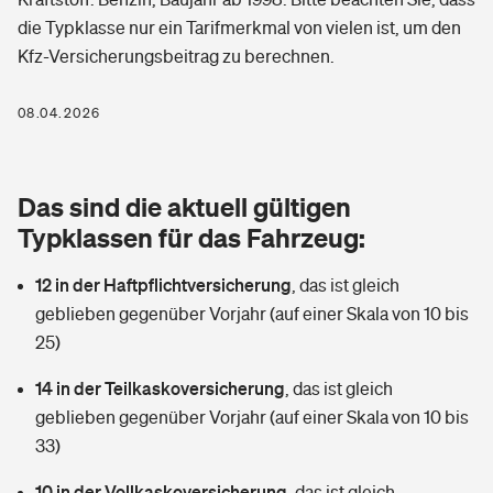
Berufshaftpflichtversicherung
die Typklasse nur ein Tarifmerkmal von vielen ist, um den
Rechts­schutz­ver­si­che­rung
Kfz-Versicherungsbeitrag zu berechnen.
Photovoltaik
Private Krankenversicherung
Zur Übersicht
Fahrradversicherung
Wärmepumpen versichern
08.04.2026
Zahnzusatzversicherung
Unfallversicherung
Tools
Glasversicherung
Dread-Disease-Versicherung
Das sind die aktuell gültigen
Kinderunfall­ver­si­che­rung
Rentenrechner: Wie viel Geld bekomme ich im Alter?
Vermieterrrechtsschutz
Typklassen für das Fahrzeug:
Tierkrankenversicherung
Kinderinvalidität
12 in der Haftpflichtversicherung
,
das ist gleich
Wer versichert was: Jetzt Versicherer finden
Mietkautionsversicherung
Zur Übersicht
geblieben gegenüber Vorjahr (auf einer Skala von 10 bis
Reiseversicherung
25)
Sie haben Fragen?
Restkreditversicherung
Tools
Hundehalter-Haftpflicht
14 in der Teilkaskoversicherung
,
das ist gleich
Zur Übersicht
geblieben gegenüber Vorjahr (auf einer Skala von 10 bis
Pferdehalter-Haftpflicht
Wer versichert was: Jetzt Versicherer finden
33)
Tools
10 in der Vollkaskoversicherung
Handyversicherung
,
das ist gleich