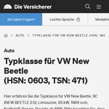
Typklassen: So ist Ihr Auto eingestuft
Wer versichert was: Jetzt Versicherer finden
Regionalklassen: So ist Ihre Region eingestuft
Sie haben Fragen?
Leichte Sprache
Mediath
Wer versichert was: Jetzt Versicherer finden
AUTO
TYPKLASSE FÜR VW NEW BEETLE (HSN: 0603, 
Beruf
Auto
Typklasse für VW New
Berufsunfähigkeitsversicherung
Wohnen
Beetle
Erwerbsunfähigkeitsversicherung
(HSN: 0603, TSN: 471)
Wohngebäudeversicherung
Freizeit
Grundfähigkeitsversicherung
Hier erfahren Sie die Typklasse für VW New Beetle, 9C
Hausratversicherung
Arbeitsrechtsschutz
(NEW BEETLE 2.0), Limousine, 85 kW, 1984 ccm,
Pri­vate Haft­pflicht­
Gesundheit
Kraftstoff: Benzin, Baujahr ab 1998. Bitte beachten Sie, dass
Elementarversicherung