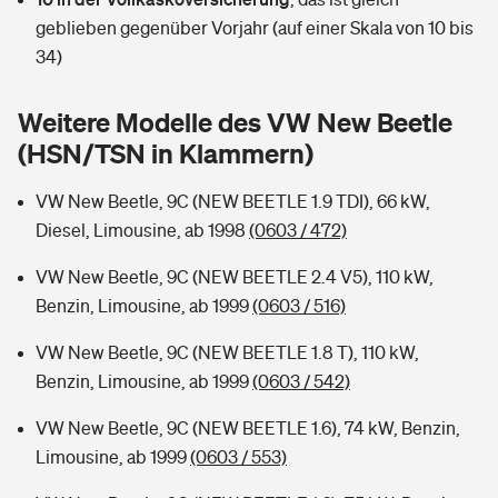
Sie haben Fragen?
geblieben gegenüber Vorjahr (auf einer Skala von 10 bis
Hochwasser-Check: Wie gefährdet ist Ihr Haus?
Private Cyberversicherung
34)
Rentenrechner: Wie viel Geld bekomme ich im Alter?
Wer versichert was: Jetzt Versicherer finden
Musikinstrumentenversicherung
Weitere Modelle des VW New Beetle
(HSN/TSN in Klammern)
Sie haben Fragen?
Zur Übersicht
VW New Beetle, 9C (NEW BEETLE 1.9 TDI), 66 kW,
Diesel, Limousine, ab 1998
(0603 / 472)
Tools
VW New Beetle, 9C (NEW BEETLE 2.4 V5), 110 kW,
Benzin, Limousine, ab 1999
(0603 / 516)
Kinderunfall-Check: Mehr Sicherheit für deine Kids
VW New Beetle, 9C (NEW BEETLE 1.8 T), 110 kW,
Typklassen: So ist Ihr Auto eingestuft
Benzin, Limousine, ab 1999
(0603 / 542)
VW New Beetle, 9C (NEW BEETLE 1.6), 74 kW, Benzin,
Sie haben Fragen?
Limousine, ab 1999
(0603 / 553)