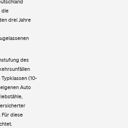
eutschland
 die
en drei Jahre
 zugelassenen
instufung des
kehrsunfällen
 Typklassen (10-
 eigenen Auto
iebstähle,
ersicherter
 Für diese
chtet.