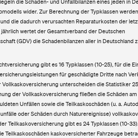
iegeln die Schaden- und Unfallbilanzen eines jeden in D
omodells wider. Zur Berechnung der Typklassen werden
nd die dadurch verursachten Reparaturkosten der letzt
l jährlich wertet der Gesamtverband der Deutschen
schaft (GDV) die Schadenbilanzen aller in Deutschland
ichtversicherung gibt es 16 Typklassen (10-25), für die E
Versicherungsleistungen für geschädigte Dritte nach Ver
r Vollkaskoversicherung unterscheiden die Statistiker 25
hnung der Vollkaskoversicherung fließen die Schäden am
ldeten Unfällen sowie die Teilkaskoschäden (u. a. Autod
unfälle oder Schäden durch Naturereignisse) vollkaskov
der Teilkaskoversicherung gibt es 24 Typklassen (10-33).
die Teilkaskoschäden kaskoversicherter Fahrzeuge betra