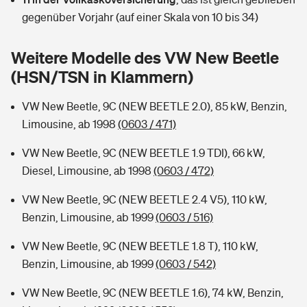
Sie haben Fragen?
gegenüber Vorjahr (auf einer Skala von 10 bis 34)
Hochwasser-Check: Wie gefährdet ist Ihr Haus?
Private Cyberversicherung
Rentenrechner: Wie viel Geld bekomme ich im Alter?
Weitere Modelle des VW New Beetle
Wer versichert was: Jetzt Versicherer finden
Musikinstrumentenversicherung
(HSN/TSN in Klammern)
Sie haben Fragen?
Zur Übersicht
VW New Beetle, 9C (NEW BEETLE 2.0), 85 kW, Benzin,
Limousine, ab 1998
(0603 / 471)
Tools
VW New Beetle, 9C (NEW BEETLE 1.9 TDI), 66 kW,
Diesel, Limousine, ab 1998
(0603 / 472)
Kinderunfall-Check: Mehr Sicherheit für deine Kids
VW New Beetle, 9C (NEW BEETLE 2.4 V5), 110 kW,
Benzin, Limousine, ab 1999
(0603 / 516)
Typklassen: So ist Ihr Auto eingestuft
VW New Beetle, 9C (NEW BEETLE 1.8 T), 110 kW,
Benzin, Limousine, ab 1999
(0603 / 542)
Sie haben Fragen?
VW New Beetle, 9C (NEW BEETLE 1.6), 74 kW, Benzin,