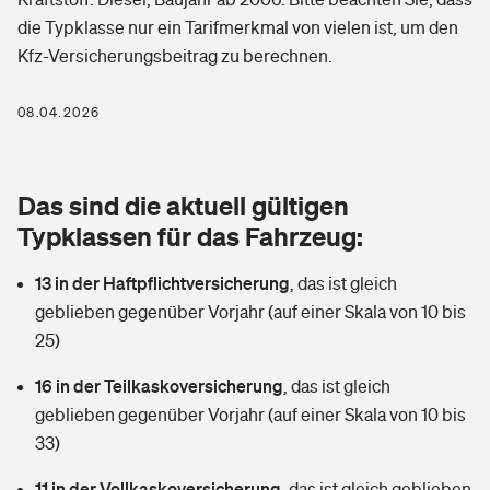
Berufshaftpflichtversicherung
die Typklasse nur ein Tarifmerkmal von vielen ist, um den
Rechts­schutz­ver­si­che­rung
Kfz-Versicherungsbeitrag zu berechnen.
Photovoltaik
Private Krankenversicherung
Zur Übersicht
Fahrradversicherung
Wärmepumpen versichern
08.04.2026
Zahnzusatzversicherung
Unfallversicherung
Tools
Glasversicherung
Dread-Disease-Versicherung
Das sind die aktuell gültigen
Kinderunfall­ver­si­che­rung
Rentenrechner: Wie viel Geld bekomme ich im Alter?
Vermieterrrechtsschutz
Typklassen für das Fahrzeug:
Tierkrankenversicherung
Kinderinvalidität
13 in der Haftpflichtversicherung
,
das ist gleich
Wer versichert was: Jetzt Versicherer finden
Mietkautionsversicherung
Zur Übersicht
geblieben gegenüber Vorjahr (auf einer Skala von 10 bis
Reiseversicherung
25)
Sie haben Fragen?
Restkreditversicherung
Tools
Hundehalter-Haftpflicht
16 in der Teilkaskoversicherung
,
das ist gleich
Zur Übersicht
geblieben gegenüber Vorjahr (auf einer Skala von 10 bis
Pferdehalter-Haftpflicht
Wer versichert was: Jetzt Versicherer finden
33)
Tools
11 in der Vollkaskoversicherung
Handyversicherung
,
das ist gleich geblieben