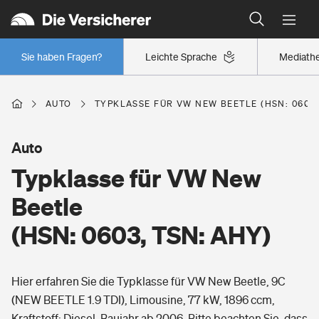
Typklassen: So ist Ihr Auto eingestuft
Wer versichert was: Jetzt Versicherer finden
Regionalklassen: So ist Ihre Region eingestuft
Sie haben Fragen?
Leichte Sprache
Mediath
Wer versichert was: Jetzt Versicherer finden
AUTO
TYPKLASSE FÜR VW NEW BEETLE (HSN: 0603,
Beruf
Auto
Typklasse für VW New
Berufsunfähigkeitsversicherung
Wohnen
Beetle
Erwerbsunfähigkeitsversicherung
(HSN: 0603, TSN: AHY)
Wohngebäudeversicherung
Freizeit
Grundfähigkeitsversicherung
Hier erfahren Sie die Typklasse für VW New Beetle, 9C
Hausratversicherung
Arbeitsrechtsschutz
(NEW BEETLE 1.9 TDI), Limousine, 77 kW, 1896 ccm,
Pri­vate Haft­pflicht­
Gesundheit
Kraftstoff: Diesel, Baujahr ab 2006. Bitte beachten Sie, dass
Elementarversicherung