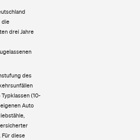
eutschland
 die
en drei Jahre
 zugelassenen
instufung des
kehrsunfällen
 Typklassen (10-
 eigenen Auto
iebstähle,
ersicherter
 Für diese