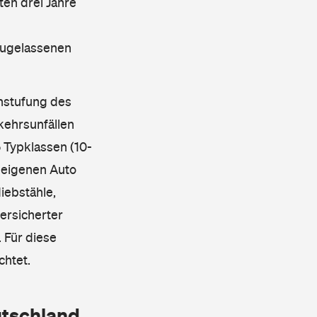
en drei Jahre
 zugelassenen
instufung des
kehrsunfällen
 Typklassen (10-
 eigenen Auto
iebstähle,
ersicherter
 Für diese
chtet.
utschland