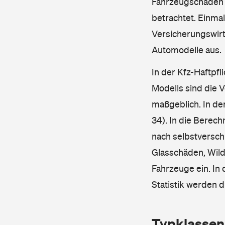
Fahrzeugschäden u
betrachtet. Einma
Versicherungswirt
Automodelle aus.
In der Kfz-Haftpfl
Modells sind die 
maßgeblich. In de
34). In die Berec
nach selbstverschu
Glasschäden, Wild
Fahrzeuge ein. In 
Statistik werden 
Typklassen