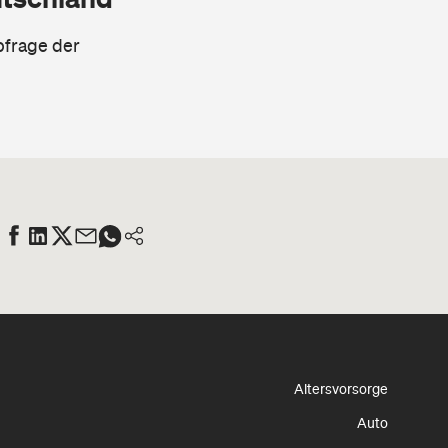
bfrage der
Altersvorsorge
Auto