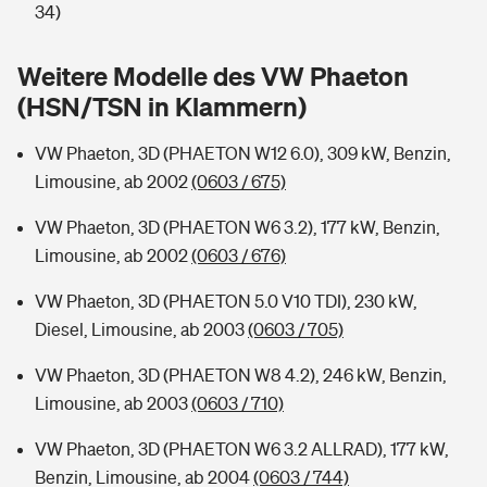
Sie haben Fragen?
34)
Hochwasser-Check: Wie gefährdet ist Ihr Haus?
Private Cyberversicherung
Rentenrechner: Wie viel Geld bekomme ich im Alter?
Weitere Modelle des VW Phaeton
(HSN/TSN in Klammern)
Wer versichert was: Jetzt Versicherer finden
Musikinstrumentenversicherung
VW Phaeton, 3D (PHAETON W12 6.0), 309 kW, Benzin,
Sie haben Fragen?
Zur Übersicht
Limousine, ab 2002
(0603 / 675)
VW Phaeton, 3D (PHAETON W6 3.2), 177 kW, Benzin,
Tools
Limousine, ab 2002
(0603 / 676)
VW Phaeton, 3D (PHAETON 5.0 V10 TDI), 230 kW,
Kinderunfall-Check: Mehr Sicherheit für deine Kids
Diesel, Limousine, ab 2003
(0603 / 705)
Typklassen: So ist Ihr Auto eingestuft
VW Phaeton, 3D (PHAETON W8 4.2), 246 kW, Benzin,
Limousine, ab 2003
(0603 / 710)
Sie haben Fragen?
VW Phaeton, 3D (PHAETON W6 3.2 ALLRAD), 177 kW,
Benzin, Limousine, ab 2004
(0603 / 744)