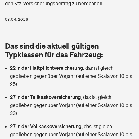
den Kfz-Versicherungsbeitrag zu berechnen.
Berufshaftpflichtversicherung
Rechts­schutz­ver­si­che­rung
Photovoltaik
Private Krankenversicherung
08.04.2026
Zur Übersicht
Fahrradversicherung
Wärmepumpen versichern
Zahnzusatzversicherung
Unfallversicherung
Tools
Das sind die aktuell gültigen
Glasversicherung
Dread-Disease-Versicherung
Typklassen für das Fahrzeug:
Kinderunfall­ver­si­che­rung
Rentenrechner: Wie viel Geld bekomme ich im Alter?
Vermieterrrechtsschutz
Tierkrankenversicherung
22 in der Haftpflichtversicherung
,
das ist gleich
Kinderinvalidität
geblieben gegenüber Vorjahr (auf einer Skala von 10 bis
Wer versichert was: Jetzt Versicherer finden
Mietkautionsversicherung
Zur Übersicht
25)
Reiseversicherung
Sie haben Fragen?
Restkreditversicherung
27 in der Teilkaskoversicherung
,
das ist gleich
Tools
geblieben gegenüber Vorjahr (auf einer Skala von 10 bis
Hundehalter-Haftpflicht
Zur Übersicht
33)
Pferdehalter-Haftpflicht
Wer versichert was: Jetzt Versicherer finden
27 in der Vollkaskoversicherung
,
das ist gleich
Tools
geblieben gegenüber Vorjahr (auf einer Skala von 10 bis
Handyversicherung