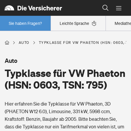
Typklassen: So ist Ihr Auto eingestuft
Wer versichert was: Jetzt Versicherer finden
Regionalklassen: So ist Ihre Region eingestuft
Sie haben Fragen?
Leichte Sprache
Mediath
Wer versichert was: Jetzt Versicherer finden
AUTO
TYPKLASSE FÜR VW PHAETON (HSN: 0603, TS
Beruf
Auto
Typklasse für VW Phaeton
Berufsunfähigkeitsversicherung
Wohnen
(HSN: 0603, TSN: 795)
Erwerbsunfähigkeitsversicherung
Wohngebäudeversicherung
Hier erfahren Sie die Typklasse für VW Phaeton, 3D
Freizeit
Grundfähigkeitsversicherung
(PHAETON W12 6.0), Limousine, 331 kW, 5998 ccm,
Hausratversicherung
Kraftstoff: Benzin, Baujahr ab 2005. Bitte beachten Sie,
Arbeitsrechtsschutz
Pri­vate Haft­pflicht­
dass die Typklasse nur ein Tarifmerkmal von vielen ist, um
Gesundheit
Elementarversicherung