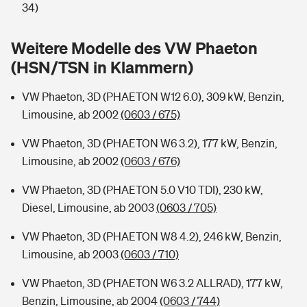
Sie haben Fragen?
34)
Hochwasser-Check: Wie gefährdet ist Ihr Haus?
Private Cyberversicherung
Rentenrechner: Wie viel Geld bekomme ich im Alter?
Weitere Modelle des VW Phaeton
(HSN/TSN in Klammern)
Wer versichert was: Jetzt Versicherer finden
Musikinstrumentenversicherung
VW Phaeton, 3D (PHAETON W12 6.0), 309 kW, Benzin,
Sie haben Fragen?
Zur Übersicht
Limousine, ab 2002
(0603 / 675)
VW Phaeton, 3D (PHAETON W6 3.2), 177 kW, Benzin,
Tools
Limousine, ab 2002
(0603 / 676)
VW Phaeton, 3D (PHAETON 5.0 V10 TDI), 230 kW,
Kinderunfall-Check: Mehr Sicherheit für deine Kids
Diesel, Limousine, ab 2003
(0603 / 705)
Typklassen: So ist Ihr Auto eingestuft
VW Phaeton, 3D (PHAETON W8 4.2), 246 kW, Benzin,
Limousine, ab 2003
(0603 / 710)
Sie haben Fragen?
VW Phaeton, 3D (PHAETON W6 3.2 ALLRAD), 177 kW,
Benzin, Limousine, ab 2004
(0603 / 744)