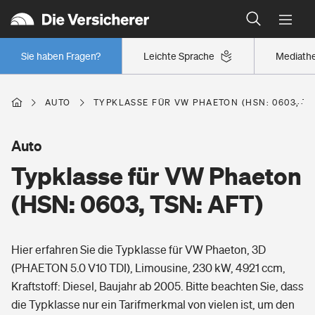
Typklassen: So ist Ihr Auto eingestuft
Wer versichert was: Jetzt Versicherer finden
Regionalklassen: So ist Ihre Region eingestuft
Sie haben Fragen?
Leichte Sprache
Mediath
Wer versichert was: Jetzt Versicherer finden
AUTO
TYPKLASSE FÜR VW PHAETON (HSN: 0603, TS
Beruf
Auto
Typklasse für VW Phaeton
Berufsunfähigkeitsversicherung
Wohnen
(HSN: 0603, TSN: AFT)
Erwerbsunfähigkeitsversicherung
Wohngebäudeversicherung
Hier erfahren Sie die Typklasse für VW Phaeton, 3D
Freizeit
Grundfähigkeitsversicherung
(PHAETON 5.0 V10 TDI), Limousine, 230 kW, 4921 ccm,
Hausratversicherung
Kraftstoff: Diesel, Baujahr ab 2005. Bitte beachten Sie, dass
Arbeitsrechtsschutz
Pri­vate Haft­pflicht­
die Typklasse nur ein Tarifmerkmal von vielen ist, um den
Gesundheit
Elementarversicherung