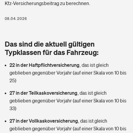
Kfz-Versicherungsbeitrag zu berechnen.
Berufshaftpflichtversicherung
Rechts­schutz­ver­si­che­rung
Photovoltaik
Private Krankenversicherung
08.04.2026
Zur Übersicht
Fahrradversicherung
Wärmepumpen versichern
Zahnzusatzversicherung
Unfallversicherung
Tools
Das sind die aktuell gültigen
Glasversicherung
Dread-Disease-Versicherung
Typklassen für das Fahrzeug:
Kinderunfall­ver­si­che­rung
Rentenrechner: Wie viel Geld bekomme ich im Alter?
Vermieterrrechtsschutz
Tierkrankenversicherung
22 in der Haftpflichtversicherung
,
das ist gleich
Kinderinvalidität
geblieben gegenüber Vorjahr (auf einer Skala von 10 bis
Wer versichert was: Jetzt Versicherer finden
Mietkautionsversicherung
Zur Übersicht
25)
Reiseversicherung
Sie haben Fragen?
Restkreditversicherung
27 in der Teilkaskoversicherung
,
das ist gleich
Tools
geblieben gegenüber Vorjahr (auf einer Skala von 10 bis
Hundehalter-Haftpflicht
Zur Übersicht
33)
Pferdehalter-Haftpflicht
Wer versichert was: Jetzt Versicherer finden
27 in der Vollkaskoversicherung
,
das ist gleich
Tools
geblieben gegenüber Vorjahr (auf einer Skala von 10 bis
Handyversicherung