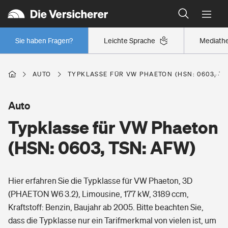
Typklassen: So ist Ihr Auto eingestuft
Wer versichert was: Jetzt Versicherer finden
Regionalklassen: So ist Ihre Region eingestuft
Sie haben Fragen?
Leichte Sprache
Mediath
Wer versichert was: Jetzt Versicherer finden
AUTO
TYPKLASSE FÜR VW PHAETON (HSN: 0603, TS
Beruf
Auto
Typklasse für VW Phaeton
Berufsunfähigkeitsversicherung
Wohnen
(HSN: 0603, TSN: AFW)
Erwerbsunfähigkeitsversicherung
Wohngebäudeversicherung
Hier erfahren Sie die Typklasse für VW Phaeton, 3D
Freizeit
Grundfähigkeitsversicherung
(PHAETON W6 3.2), Limousine, 177 kW, 3189 ccm,
Hausratversicherung
Kraftstoff: Benzin, Baujahr ab 2005. Bitte beachten Sie,
Arbeitsrechtsschutz
Pri­vate Haft­pflicht­
dass die Typklasse nur ein Tarifmerkmal von vielen ist, um
Gesundheit
Elementarversicherung