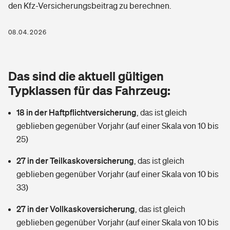
den Kfz-Versicherungsbeitrag zu berechnen.
Berufshaftpflichtversicherung
Rechts­schutz­ver­si­che­rung
Photovoltaik
Private Krankenversicherung
08.04.2026
Zur Übersicht
Fahrradversicherung
Wärmepumpen versichern
Zahnzusatzversicherung
Unfallversicherung
Tools
Das sind die aktuell gültigen
Glasversicherung
Dread-Disease-Versicherung
Typklassen für das Fahrzeug:
Kinderunfall­ver­si­che­rung
Rentenrechner: Wie viel Geld bekomme ich im Alter?
Vermieterrrechtsschutz
Tierkrankenversicherung
18 in der Haftpflichtversicherung
,
das ist gleich
Kinderinvalidität
geblieben gegenüber Vorjahr (auf einer Skala von 10 bis
Wer versichert was: Jetzt Versicherer finden
Mietkautionsversicherung
Zur Übersicht
25)
Reiseversicherung
Sie haben Fragen?
Restkreditversicherung
27 in der Teilkaskoversicherung
,
das ist gleich
Tools
geblieben gegenüber Vorjahr (auf einer Skala von 10 bis
Hundehalter-Haftpflicht
Zur Übersicht
33)
Pferdehalter-Haftpflicht
Wer versichert was: Jetzt Versicherer finden
27 in der Vollkaskoversicherung
,
das ist gleich
Tools
geblieben gegenüber Vorjahr (auf einer Skala von 10 bis
Handyversicherung