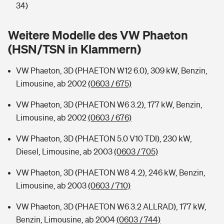
Sie haben Fragen?
34)
Hochwasser-Check: Wie gefährdet ist Ihr Haus?
Private Cyberversicherung
Rentenrechner: Wie viel Geld bekomme ich im Alter?
Weitere Modelle des VW Phaeton
(HSN/TSN in Klammern)
Wer versichert was: Jetzt Versicherer finden
Musikinstrumentenversicherung
VW Phaeton, 3D (PHAETON W12 6.0), 309 kW, Benzin,
Sie haben Fragen?
Zur Übersicht
Limousine, ab 2002
(0603 / 675)
VW Phaeton, 3D (PHAETON W6 3.2), 177 kW, Benzin,
Tools
Limousine, ab 2002
(0603 / 676)
VW Phaeton, 3D (PHAETON 5.0 V10 TDI), 230 kW,
Kinderunfall-Check: Mehr Sicherheit für deine Kids
Diesel, Limousine, ab 2003
(0603 / 705)
Typklassen: So ist Ihr Auto eingestuft
VW Phaeton, 3D (PHAETON W8 4.2), 246 kW, Benzin,
Limousine, ab 2003
(0603 / 710)
Sie haben Fragen?
VW Phaeton, 3D (PHAETON W6 3.2 ALLRAD), 177 kW,
Benzin, Limousine, ab 2004
(0603 / 744)