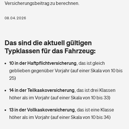
Versicherungsbeitrag zu berechnen.
Berufshaftpflichtversicherung
Rechts­schutz­ver­si­che­rung
Photovoltaik
Private Krankenversicherung
08.04.2026
Zur Übersicht
Fahrradversicherung
Wärmepumpen versichern
Zahnzusatzversicherung
Unfallversicherung
Tools
Das sind die aktuell gültigen
Glasversicherung
Dread-Disease-Versicherung
Typklassen für das Fahrzeug:
Kinderunfall­ver­si­che­rung
Rentenrechner: Wie viel Geld bekomme ich im Alter?
Vermieterrrechtsschutz
Tierkrankenversicherung
10 in der Haftpflichtversicherung
,
das ist gleich
Kinderinvalidität
geblieben gegenüber Vorjahr (auf einer Skala von 10 bis
Wer versichert was: Jetzt Versicherer finden
Mietkautionsversicherung
Zur Übersicht
25)
Reiseversicherung
Sie haben Fragen?
Restkreditversicherung
14 in der Teilkaskoversicherung
,
das ist drei Klassen
Tools
höher als im Vorjahr (auf einer Skala von 10 bis 33)
Hundehalter-Haftpflicht
Zur Übersicht
13 in der Vollkaskoversicherung
,
das ist eine Klasse
Pferdehalter-Haftpflicht
Wer versichert was: Jetzt Versicherer finden
höher als im Vorjahr (auf einer Skala von 10 bis 34)
Tools
Handyversicherung