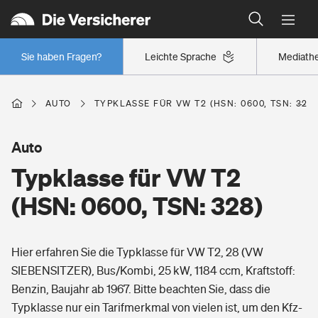
Typklassen: So ist Ihr Auto eingestuft
Wer versichert was: Jetzt Versicherer finden
Regionalklassen: So ist Ihre Region eingestuft
Sie haben Fragen?
Leichte Sprache
Mediath
Wer versichert was: Jetzt Versicherer finden
AUTO
TYPKLASSE FÜR VW T2 (HSN: 0600, TSN: 328)
Beruf
Auto
Typklasse für VW T2
Berufsunfähigkeitsversicherung
Wohnen
(HSN: 0600, TSN: 328)
Erwerbsunfähigkeitsversicherung
Wohngebäudeversicherung
Hier erfahren Sie die Typklasse für VW T2, 28 (VW
Freizeit
Grundfähigkeitsversicherung
SIEBENSITZER), Bus/Kombi, 25 kW, 1184 ccm, Kraftstoff:
Hausratversicherung
Benzin, Baujahr ab 1967. Bitte beachten Sie, dass die
Arbeitsrechtsschutz
Pri­vate Haft­pflicht­
Typklasse nur ein Tarifmerkmal von vielen ist, um den Kfz-
Gesundheit
Elementarversicherung