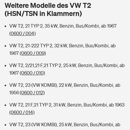
Sie haben Fragen?
Weitere Modelle des VW T2
(HSN/TSN in Klammern)
Hochwasser-Check: Wie gefährdet ist Ihr Haus?
Private Cyberversicherung
Rentenrechner: Wie viel Geld bekomme ich im Alter?
VW T2, 21 TYP 2, 35 kW, Benzin, Bus/Kombi, ab 1967
Wer versichert was: Jetzt Versicherer finden
Musikinstrumentenversicherung
(0600 / 004)
Sie haben Fragen?
Zur Übersicht
VW T2, 21-222 TYP 2, 32 kW, Benzin, Bus/Kombi, ab
1967
(0600 / 009)
Tools
VW T2, 2/21,21 F,21 TYP 2, 25 kW, Benzin, Bus/Kombi, ab
1967
(0600 / 010)
Kinderunfall-Check: Mehr Sicherheit für deine Kids
VW T2, 23 (VW KOMBI), 22 kW, Benzin, Bus/Kombi, ab
1956
(0600 / 012)
Typklassen: So ist Ihr Auto eingestuft
VW T2, 21 F,21 TYP 2, 31 kW, Benzin, Bus/Kombi, ab 1963
(0600 / 014)
Sie haben Fragen?
VW T2, 23 (VW KOMBI), 25 kW, Benzin, Bus/Kombi, ab