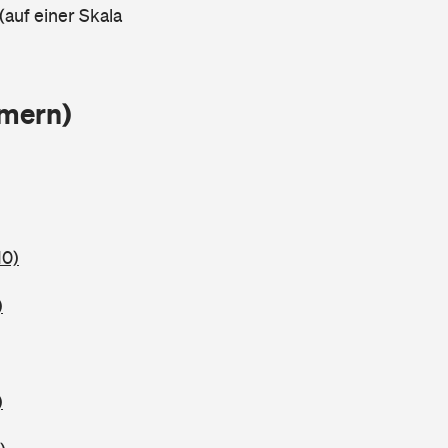
(auf einer Skala
mmern)
10)
)
)