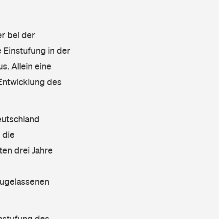
r bei der
 Einstufung in der
s. Allein eine
 Entwicklung des
eutschland
 die
en drei Jahre
 zugelassenen
instufung des