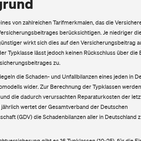
grund
eines von zahlreichen Tarifmerkmalen, das die Versichere
rsicherungsbeitrages berücksichtigen. Je niedriger die
ünstiger wirkt sich dies auf den Versicherungsbeitrag au
er Typklasse lässt jedoch keinen Rückschluss über die
sicherungsbeitrages zu.
iegeln die Schaden- und Unfallbilanzen eines jeden in D
omodells wider. Zur Berechnung der Typklassen werden
nd die dadurch verursachten Reparaturkosten der letzt
l jährlich wertet der Gesamtverband der Deutschen
schaft (GDV) die Schadenbilanzen aller in Deutschland
ichtversicherung gibt es 16 Typklassen (10-25), für die E