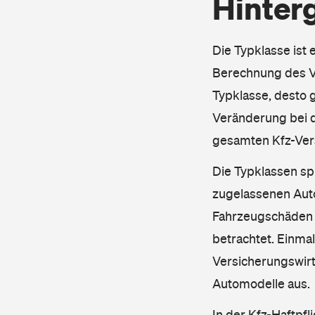
Hinter
Die Typklasse ist 
Berechnung des Ve
Typklasse, desto g
Veränderung bei d
gesamten Kfz-Ver
Die Typklassen sp
zugelassenen Aut
Fahrzeugschäden u
betrachtet. Einma
Versicherungswirt
Automodelle aus.
In der Kfz-Haftpfl