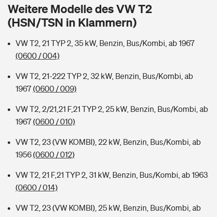
Sie haben Fragen?
Weitere Modelle des VW T2
(HSN/TSN in Klammern)
Hochwasser-Check: Wie gefährdet ist Ihr Haus?
Private Cyberversicherung
Rentenrechner: Wie viel Geld bekomme ich im Alter?
VW T2, 21 TYP 2, 35 kW, Benzin, Bus/Kombi, ab 1967
Wer versichert was: Jetzt Versicherer finden
Musikinstrumentenversicherung
(0600 / 004)
Sie haben Fragen?
Zur Übersicht
VW T2, 21-222 TYP 2, 32 kW, Benzin, Bus/Kombi, ab
1967
(0600 / 009)
Tools
VW T2, 2/21,21 F,21 TYP 2, 25 kW, Benzin, Bus/Kombi, ab
1967
(0600 / 010)
Kinderunfall-Check: Mehr Sicherheit für deine Kids
VW T2, 23 (VW KOMBI), 22 kW, Benzin, Bus/Kombi, ab
1956
(0600 / 012)
Typklassen: So ist Ihr Auto eingestuft
VW T2, 21 F,21 TYP 2, 31 kW, Benzin, Bus/Kombi, ab 1963
(0600 / 014)
Sie haben Fragen?
VW T2, 23 (VW KOMBI), 25 kW, Benzin, Bus/Kombi, ab