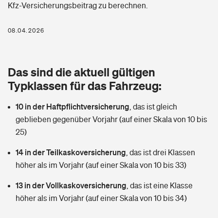
Kfz-Versicherungsbeitrag zu berechnen.
Berufshaftpflichtversicherung
Rechts­schutz­ver­si­che­rung
Photovoltaik
Private Krankenversicherung
08.04.2026
Zur Übersicht
Fahrradversicherung
Wärmepumpen versichern
Zahnzusatzversicherung
Unfallversicherung
Tools
Das sind die aktuell gültigen
Glasversicherung
Dread-Disease-Versicherung
Typklassen für das Fahrzeug:
Kinderunfall­ver­si­che­rung
Rentenrechner: Wie viel Geld bekomme ich im Alter?
Vermieterrrechtsschutz
Tierkrankenversicherung
10 in der Haftpflichtversicherung
,
das ist gleich
Kinderinvalidität
geblieben gegenüber Vorjahr (auf einer Skala von 10 bis
Wer versichert was: Jetzt Versicherer finden
Mietkautionsversicherung
Zur Übersicht
25)
Reiseversicherung
Sie haben Fragen?
Restkreditversicherung
14 in der Teilkaskoversicherung
,
das ist drei Klassen
Tools
höher als im Vorjahr (auf einer Skala von 10 bis 33)
Hundehalter-Haftpflicht
Zur Übersicht
13 in der Vollkaskoversicherung
,
das ist eine Klasse
Pferdehalter-Haftpflicht
Wer versichert was: Jetzt Versicherer finden
höher als im Vorjahr (auf einer Skala von 10 bis 34)
Tools
Handyversicherung