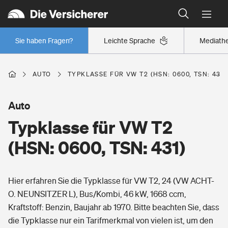
Typklassen: So ist Ihr Auto eingestuft
Wer versichert was: Jetzt Versicherer finden
Regionalklassen: So ist Ihre Region eingestuft
Sie haben Fragen?
Leichte Sprache
Mediath
Wer versichert was: Jetzt Versicherer finden
AUTO
TYPKLASSE FÜR VW T2 (HSN: 0600, TSN: 431)
Beruf
Auto
Typklasse für VW T2
Berufsunfähigkeitsversicherung
Wohnen
(HSN: 0600, TSN: 431)
Erwerbsunfähigkeitsversicherung
Wohngebäudeversicherung
Hier erfahren Sie die Typklasse für VW T2, 24 (VW ACHT-
Freizeit
Grundfähigkeitsversicherung
O. NEUNSITZER L), Bus/Kombi, 46 kW, 1668 ccm,
Hausratversicherung
Kraftstoff: Benzin, Baujahr ab 1970. Bitte beachten Sie, dass
Arbeitsrechtsschutz
Pri­vate Haft­pflicht­
die Typklasse nur ein Tarifmerkmal von vielen ist, um den
Gesundheit
Elementarversicherung