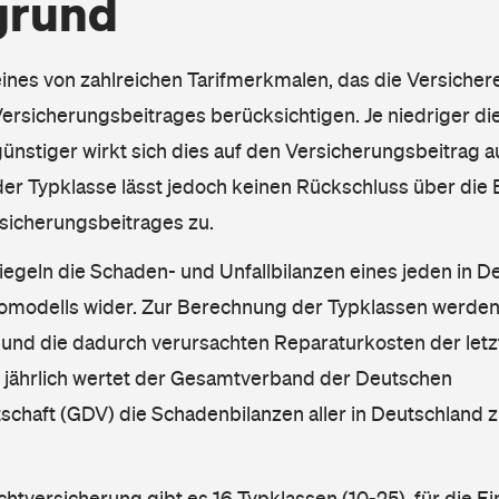
grund
eines von zahlreichen Tarifmerkmalen, das die Versichere
rsicherungsbeitrages berücksichtigen. Je niedriger die
ünstiger wirkt sich dies auf den Versicherungsbeitrag au
er Typklasse lässt jedoch keinen Rückschluss über die
sicherungsbeitrages zu.
iegeln die Schaden- und Unfallbilanzen eines jeden in D
omodells wider. Zur Berechnung der Typklassen werden
nd die dadurch verursachten Reparaturkosten der letzt
l jährlich wertet der Gesamtverband der Deutschen
schaft (GDV) die Schadenbilanzen aller in Deutschland
ichtversicherung gibt es 16 Typklassen (10-25), für die E