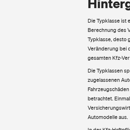
Hinter
Die Typklasse ist 
Berechnung des Ve
Typklasse, desto g
Veränderung bei d
gesamten Kfz-Ver
Die Typklassen sp
zugelassenen Aut
Fahrzeugschäden u
betrachtet. Einma
Versicherungswirt
Automodelle aus.
In der Kfz-Haftpfl