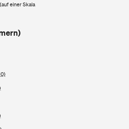
(auf einer Skala
mmern)
10)
)
)