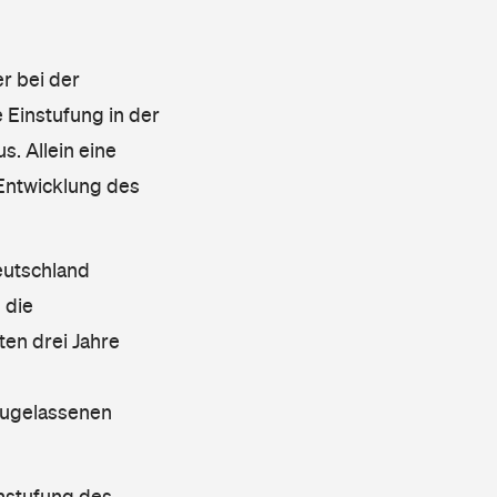
r bei der
 Einstufung in der
s. Allein eine
 Entwicklung des
eutschland
 die
en drei Jahre
 zugelassenen
instufung des