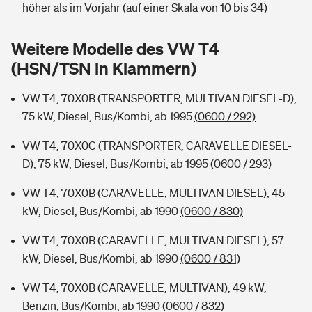
Sie haben Fragen?
höher als im Vorjahr (auf einer Skala von 10 bis 34)
Hochwasser-Check: Wie gefährdet ist Ihr Haus?
Private Cyberversicherung
Rentenrechner: Wie viel Geld bekomme ich im Alter?
Weitere Modelle des VW T4
(HSN/TSN in Klammern)
Wer versichert was: Jetzt Versicherer finden
Musikinstrumentenversicherung
VW T4, 70X0B (TRANSPORTER, MULTIVAN DIESEL-D),
Sie haben Fragen?
Zur Übersicht
75 kW, Diesel, Bus/Kombi, ab 1995
(0600 / 292)
VW T4, 70X0C (TRANSPORTER, CARAVELLE DIESEL-
Tools
D), 75 kW, Diesel, Bus/Kombi, ab 1995
(0600 / 293)
VW T4, 70X0B (CARAVELLE, MULTIVAN DIESEL), 45
Kinderunfall-Check: Mehr Sicherheit für deine Kids
kW, Diesel, Bus/Kombi, ab 1990
(0600 / 830)
Typklassen: So ist Ihr Auto eingestuft
VW T4, 70X0B (CARAVELLE, MULTIVAN DIESEL), 57
kW, Diesel, Bus/Kombi, ab 1990
(0600 / 831)
Sie haben Fragen?
VW T4, 70X0B (CARAVELLE, MULTIVAN), 49 kW,
Benzin, Bus/Kombi, ab 1990
(0600 / 832)