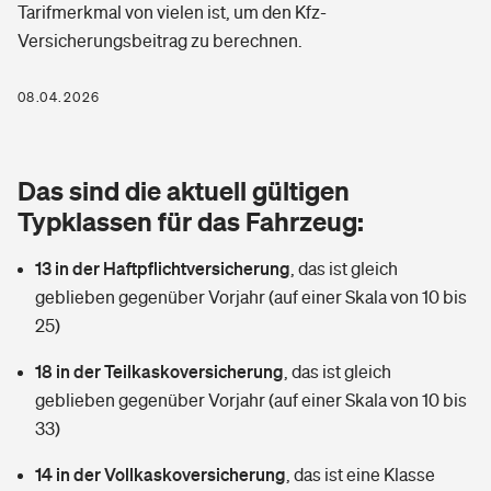
Tarifmerkmal von vielen ist, um den Kfz-
Berufshaftpflichtversicherung
Rechts­schutz­ver­si­che­rung
Versicherungsbeitrag zu berechnen.
Photovoltaik
Private Krankenversicherung
Zur Übersicht
Fahrradversicherung
08.04.2026
Wärmepumpen versichern
Zahnzusatzversicherung
Unfallversicherung
Tools
Glasversicherung
Dread-Disease-Versicherung
Das sind die aktuell gültigen
Kinderunfall­ver­si­che­rung
Typklassen für das Fahrzeug:
Rentenrechner: Wie viel Geld bekomme ich im Alter?
Vermieterrrechtsschutz
Tierkrankenversicherung
Kinderinvalidität
13 in der Haftpflichtversicherung
,
das ist gleich
Wer versichert was: Jetzt Versicherer finden
Mietkautionsversicherung
Zur Übersicht
geblieben gegenüber Vorjahr (auf einer Skala von 10 bis
Reiseversicherung
25)
Sie haben Fragen?
Restkreditversicherung
Tools
18 in der Teilkaskoversicherung
,
das ist gleich
Hundehalter-Haftpflicht
Zur Übersicht
geblieben gegenüber Vorjahr (auf einer Skala von 10 bis
33)
Pferdehalter-Haftpflicht
Wer versichert was: Jetzt Versicherer finden
Tools
14 in der Vollkaskoversicherung
,
das ist eine Klasse
Handyversicherung