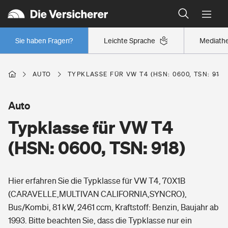
Typklassen: So ist Ihr Auto eingestuft
Wer versichert was: Jetzt Versicherer finden
Regionalklassen: So ist Ihre Region eingestuft
Sie haben Fragen?
Leichte Sprache
Mediath
Wer versichert was: Jetzt Versicherer finden
AUTO
TYPKLASSE FÜR VW T4 (HSN: 0600, TSN: 918)
Beruf
Auto
Typklasse für VW T4
Berufsunfähigkeitsversicherung
Wohnen
(HSN: 0600, TSN: 918)
Erwerbsunfähigkeitsversicherung
Wohngebäudeversicherung
Hier erfahren Sie die Typklasse für VW T4, 70X1B
Freizeit
Grundfähigkeitsversicherung
(CARAVELLE,MULTIVAN CALIFORNIA,SYNCRO),
Hausratversicherung
Bus/Kombi, 81 kW, 2461 ccm, Kraftstoff: Benzin, Baujahr ab
Arbeitsrechtsschutz
Pri­vate Haft­pflicht­
1993. Bitte beachten Sie, dass die Typklasse nur ein
Gesundheit
Elementarversicherung