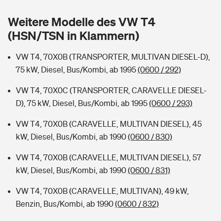
Sie haben Fragen?
Weitere Modelle des VW T4
Hochwasser-Check: Wie gefährdet ist Ihr Haus?
Private Cyberversicherung
Rentenrechner: Wie viel Geld bekomme ich im Alter?
(HSN/TSN in Klammern)
Wer versichert was: Jetzt Versicherer finden
Musikinstrumentenversicherung
VW T4, 70X0B (TRANSPORTER, MULTIVAN DIESEL-D),
75 kW, Diesel, Bus/Kombi, ab 1995
(0600 / 292)
Sie haben Fragen?
Zur Übersicht
VW T4, 70X0C (TRANSPORTER, CARAVELLE DIESEL-
D), 75 kW, Diesel, Bus/Kombi, ab 1995
(0600 / 293)
Tools
VW T4, 70X0B (CARAVELLE, MULTIVAN DIESEL), 45
kW, Diesel, Bus/Kombi, ab 1990
(0600 / 830)
Kinderunfall-Check: Mehr Sicherheit für deine Kids
VW T4, 70X0B (CARAVELLE, MULTIVAN DIESEL), 57
Typklassen: So ist Ihr Auto eingestuft
kW, Diesel, Bus/Kombi, ab 1990
(0600 / 831)
VW T4, 70X0B (CARAVELLE, MULTIVAN), 49 kW,
Sie haben Fragen?
Benzin, Bus/Kombi, ab 1990
(0600 / 832)