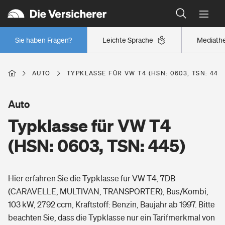
Typklassen: So ist Ihr Auto eingestuft
Wer versichert was: Jetzt Versicherer finden
Regionalklassen: So ist Ihre Region eingestuft
Sie haben Fragen?
Leichte Sprache
Mediath
Wer versichert was: Jetzt Versicherer finden
AUTO
TYPKLASSE FÜR VW T4 (HSN: 0603, TSN: 445
Beruf
Auto
Typklasse für VW T4
Berufsunfähigkeitsversicherung
Wohnen
(HSN: 0603, TSN: 445)
Erwerbsunfähigkeitsversicherung
Wohngebäudeversicherung
Hier erfahren Sie die Typklasse für VW T4, 7DB
Freizeit
Grundfähigkeitsversicherung
(CARAVELLE, MULTIVAN, TRANSPORTER), Bus/Kombi,
Hausratversicherung
103 kW, 2792 ccm, Kraftstoff: Benzin, Baujahr ab 1997. Bitte
Arbeitsrechtsschutz
Pri­vate Haft­pflicht­
beachten Sie, dass die Typklasse nur ein Tarifmerkmal von
Gesundheit
Elementarversicherung