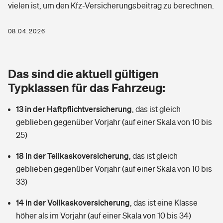
vielen ist, um den Kfz-Versicherungsbeitrag zu berechnen.
Berufshaftpflichtversicherung
Rechts­schutz­ver­si­che­rung
Photovoltaik
Private Krankenversicherung
08.04.2026
Zur Übersicht
Fahrradversicherung
Wärmepumpen versichern
Zahnzusatzversicherung
Unfallversicherung
Tools
Das sind die aktuell gültigen
Glasversicherung
Dread-Disease-Versicherung
Typklassen für das Fahrzeug:
Kinderunfall­ver­si­che­rung
Rentenrechner: Wie viel Geld bekomme ich im Alter?
Vermieterrrechtsschutz
Tierkrankenversicherung
13 in der Haftpflichtversicherung
,
das ist gleich
Kinderinvalidität
geblieben gegenüber Vorjahr (auf einer Skala von 10 bis
Wer versichert was: Jetzt Versicherer finden
Mietkautionsversicherung
Zur Übersicht
25)
Reiseversicherung
Sie haben Fragen?
Restkreditversicherung
18 in der Teilkaskoversicherung
,
das ist gleich
Tools
geblieben gegenüber Vorjahr (auf einer Skala von 10 bis
Hundehalter-Haftpflicht
Zur Übersicht
33)
Pferdehalter-Haftpflicht
Wer versichert was: Jetzt Versicherer finden
14 in der Vollkaskoversicherung
,
das ist eine Klasse
Tools
höher als im Vorjahr (auf einer Skala von 10 bis 34)
Handyversicherung