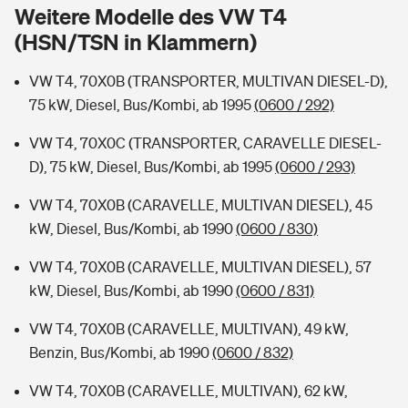
Sie haben Fragen?
Weitere Modelle des VW T4
(HSN/TSN in Klammern)
Hochwasser-Check: Wie gefährdet ist Ihr Haus?
Private Cyberversicherung
Rentenrechner: Wie viel Geld bekomme ich im Alter?
VW T4, 70X0B (TRANSPORTER, MULTIVAN DIESEL-D),
Wer versichert was: Jetzt Versicherer finden
Musikinstrumentenversicherung
75 kW, Diesel, Bus/Kombi, ab 1995
(0600 / 292)
Sie haben Fragen?
Zur Übersicht
VW T4, 70X0C (TRANSPORTER, CARAVELLE DIESEL-
D), 75 kW, Diesel, Bus/Kombi, ab 1995
(0600 / 293)
Tools
VW T4, 70X0B (CARAVELLE, MULTIVAN DIESEL), 45
kW, Diesel, Bus/Kombi, ab 1990
(0600 / 830)
Kinderunfall-Check: Mehr Sicherheit für deine Kids
VW T4, 70X0B (CARAVELLE, MULTIVAN DIESEL), 57
kW, Diesel, Bus/Kombi, ab 1990
(0600 / 831)
Typklassen: So ist Ihr Auto eingestuft
VW T4, 70X0B (CARAVELLE, MULTIVAN), 49 kW,
Benzin, Bus/Kombi, ab 1990
(0600 / 832)
Sie haben Fragen?
VW T4, 70X0B (CARAVELLE, MULTIVAN), 62 kW,