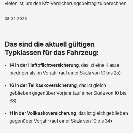
vielen ist, um den Kfz-Versicherungsbeitrag zu berechnen.
Berufshaftpflichtversicherung
Rechts­schutz­ver­si­che­rung
Photovoltaik
Private Krankenversicherung
08.04.2026
Zur Übersicht
Fahrradversicherung
Wärmepumpen versichern
Zahnzusatzversicherung
Unfallversicherung
Tools
Das sind die aktuell gültigen
Glasversicherung
Dread-Disease-Versicherung
Typklassen für das Fahrzeug:
Kinderunfall­ver­si­che­rung
Rentenrechner: Wie viel Geld bekomme ich im Alter?
Vermieterrrechtsschutz
Tierkrankenversicherung
14 in der Haftpflichtversicherung
,
das ist eine Klasse
Kinderinvalidität
niedriger als im Vorjahr (auf einer Skala von 10 bis 25)
Wer versichert was: Jetzt Versicherer finden
Mietkautionsversicherung
Zur Übersicht
16 in der Teilkaskoversicherung
,
das ist gleich
Reiseversicherung
Sie haben Fragen?
Restkreditversicherung
geblieben gegenüber Vorjahr (auf einer Skala von 10 bis
Tools
33)
Hundehalter-Haftpflicht
Zur Übersicht
11 in der Vollkaskoversicherung
,
das ist gleich geblieben
Pferdehalter-Haftpflicht
Wer versichert was: Jetzt Versicherer finden
gegenüber Vorjahr (auf einer Skala von 10 bis 34)
Tools
Handyversicherung