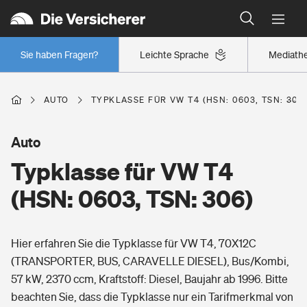
Typklassen: So ist Ihr Auto eingestuft
Wer versichert was: Jetzt Versicherer finden
Regionalklassen: So ist Ihre Region eingestuft
Sie haben Fragen?
Leichte Sprache
Mediath
Wer versichert was: Jetzt Versicherer finden
AUTO
TYPKLASSE FÜR VW T4 (HSN: 0603, TSN: 306
Beruf
Auto
Typklasse für VW T4
Berufsunfähigkeitsversicherung
Wohnen
(HSN: 0603, TSN: 306)
Erwerbsunfähigkeitsversicherung
Wohngebäudeversicherung
Hier erfahren Sie die Typklasse für VW T4, 70X12C
Freizeit
Grundfähigkeitsversicherung
(TRANSPORTER, BUS, CARAVELLE DIESEL), Bus/Kombi,
Hausratversicherung
57 kW, 2370 ccm, Kraftstoff: Diesel, Baujahr ab 1996. Bitte
Arbeitsrechtsschutz
Pri­vate Haft­pflicht­
beachten Sie, dass die Typklasse nur ein Tarifmerkmal von
Gesundheit
Elementarversicherung