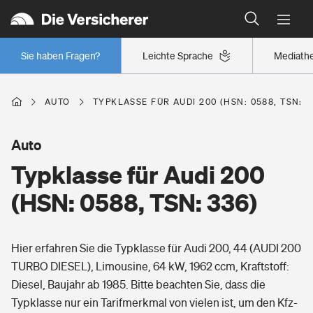
Typklassen: So ist Ihr Auto eingestuft
Wer versichert was: Jetzt Versicherer finden
Regionalklassen: So ist Ihre Region eingestuft
Sie haben Fragen?
Leichte Sprache
Mediath
Wer versichert was: Jetzt Versicherer finden
AUTO
TYPKLASSE FÜR AUDI 200 (HSN: 0588, TSN: 3
Beruf
Auto
Typklasse für Audi 200
Berufsunfähigkeitsversicherung
Wohnen
(HSN: 0588, TSN: 336)
Erwerbsunfähigkeitsversicherung
Wohngebäudeversicherung
Hier erfahren Sie die Typklasse für Audi 200, 44 (AUDI 200
Freizeit
Grundfähigkeitsversicherung
TURBO DIESEL), Limousine, 64 kW, 1962 ccm, Kraftstoff:
Hausratversicherung
Diesel, Baujahr ab 1985. Bitte beachten Sie, dass die
Arbeitsrechtsschutz
Pri­vate Haft­pflicht­
Typklasse nur ein Tarifmerkmal von vielen ist, um den Kfz-
Gesundheit
Elementarversicherung