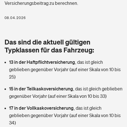
Versicherungsbeitrag zu berechnen.
Berufshaftpflichtversicherung
Rechts­schutz­ver­si­che­rung
Photovoltaik
Private Krankenversicherung
08.04.2026
Zur Übersicht
Fahrradversicherung
Wärmepumpen versichern
Zahnzusatzversicherung
Unfallversicherung
Tools
Das sind die aktuell gültigen
Glasversicherung
Dread-Disease-Versicherung
Typklassen für das Fahrzeug:
Kinderunfall­ver­si­che­rung
Rentenrechner: Wie viel Geld bekomme ich im Alter?
Vermieterrrechtsschutz
Tierkrankenversicherung
13 in der Haftpflichtversicherung
,
das ist gleich
Kinderinvalidität
geblieben gegenüber Vorjahr (auf einer Skala von 10 bis
Wer versichert was: Jetzt Versicherer finden
Mietkautionsversicherung
Zur Übersicht
25)
Reiseversicherung
Sie haben Fragen?
Restkreditversicherung
15 in der Teilkaskoversicherung
,
das ist gleich geblieben
Tools
gegenüber Vorjahr (auf einer Skala von 10 bis 33)
Hundehalter-Haftpflicht
Zur Übersicht
17 in der Vollkaskoversicherung
,
das ist gleich
Pferdehalter-Haftpflicht
Wer versichert was: Jetzt Versicherer finden
geblieben gegenüber Vorjahr (auf einer Skala von 10 bis
Tools
34)
Handyversicherung