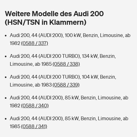
Sie haben Fragen?
Weitere Modelle des Audi 200
Hochwasser-Check: Wie gefährdet ist Ihr Haus?
Private Cyberversicherung
Rentenrechner: Wie viel Geld bekomme ich im Alter?
(HSN/TSN in Klammern)
Wer versichert was: Jetzt Versicherer finden
Musikinstrumentenversicherung
Audi 200, 44 (AUDI 200), 100 kW, Benzin, Limousine, ab
1982
(0588 / 337)
Sie haben Fragen?
Zur Übersicht
Audi 200, 44 (AUDI 200 TURBO), 134 kW, Benzin,
Limousine, ab 1985
(0588 / 338)
Tools
Audi 200, 44 (AUDI 200 TURBO), 104 kW, Benzin,
Limousine, ab 1983
(0588 / 339)
Kinderunfall-Check: Mehr Sicherheit für deine Kids
Audi 200, 44 (AUDI 200), 85 kW, Benzin, Limousine, ab
Typklassen: So ist Ihr Auto eingestuft
1982
(0588 / 340)
Audi 200, 44 (AUDI 200), 85 kW, Benzin, Limousine, ab
Sie haben Fragen?
1985
(0588 / 341)