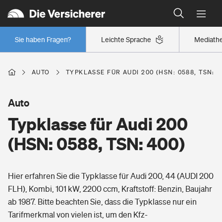
Typklassen: So ist Ihr Auto eingestuft
Wer versichert was: Jetzt Versicherer finden
Regionalklassen: So ist Ihre Region eingestuft
Sie haben Fragen?
Leichte Sprache
Mediath
Wer versichert was: Jetzt Versicherer finden
AUTO
TYPKLASSE FÜR AUDI 200 (HSN: 0588, TSN: 4
Beruf
Auto
Typklasse für Audi 200
Berufsunfähigkeitsversicherung
Wohnen
(HSN: 0588, TSN: 400)
Erwerbsunfähigkeitsversicherung
Wohngebäudeversicherung
Hier erfahren Sie die Typklasse für Audi 200, 44 (AUDI 200
Freizeit
Grundfähigkeitsversicherung
FLH), Kombi, 101 kW, 2200 ccm, Kraftstoff: Benzin, Baujahr
Hausratversicherung
ab 1987. Bitte beachten Sie, dass die Typklasse nur ein
Arbeitsrechtsschutz
Pri­vate Haft­pflicht­
Tarifmerkmal von vielen ist, um den Kfz-
Gesundheit
Elementarversicherung