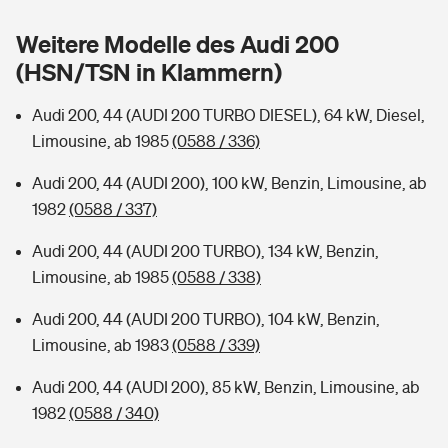
Sie haben Fragen?
Weitere Modelle des Audi 200
Hochwasser-Check: Wie gefährdet ist Ihr Haus?
Private Cyberversicherung
Rentenrechner: Wie viel Geld bekomme ich im Alter?
(HSN/TSN in Klammern)
Wer versichert was: Jetzt Versicherer finden
Musikinstrumentenversicherung
Audi 200, 44 (AUDI 200 TURBO DIESEL), 64 kW, Diesel,
Limousine, ab 1985
(0588 / 336)
Sie haben Fragen?
Zur Übersicht
Audi 200, 44 (AUDI 200), 100 kW, Benzin, Limousine, ab
1982
(0588 / 337)
Tools
Audi 200, 44 (AUDI 200 TURBO), 134 kW, Benzin,
Limousine, ab 1985
(0588 / 338)
Kinderunfall-Check: Mehr Sicherheit für deine Kids
Audi 200, 44 (AUDI 200 TURBO), 104 kW, Benzin,
Typklassen: So ist Ihr Auto eingestuft
Limousine, ab 1983
(0588 / 339)
Audi 200, 44 (AUDI 200), 85 kW, Benzin, Limousine, ab
Sie haben Fragen?
1982
(0588 / 340)