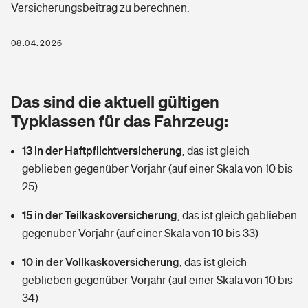
Versicherungsbeitrag zu berechnen.
Berufshaftpflichtversicherung
Rechts­schutz­ver­si­che­rung
Photovoltaik
Private Krankenversicherung
08.04.2026
Zur Übersicht
Fahrradversicherung
Wärmepumpen versichern
Zahnzusatzversicherung
Unfallversicherung
Tools
Das sind die aktuell gültigen
Glasversicherung
Dread-Disease-Versicherung
Typklassen für das Fahrzeug:
Kinderunfall­ver­si­che­rung
Rentenrechner: Wie viel Geld bekomme ich im Alter?
Vermieterrrechtsschutz
Tierkrankenversicherung
13 in der Haftpflichtversicherung
,
das ist gleich
Kinderinvalidität
geblieben gegenüber Vorjahr (auf einer Skala von 10 bis
Wer versichert was: Jetzt Versicherer finden
Mietkautionsversicherung
Zur Übersicht
25)
Reiseversicherung
Sie haben Fragen?
Restkreditversicherung
15 in der Teilkaskoversicherung
,
das ist gleich geblieben
Tools
gegenüber Vorjahr (auf einer Skala von 10 bis 33)
Hundehalter-Haftpflicht
Zur Übersicht
10 in der Vollkaskoversicherung
,
das ist gleich
Pferdehalter-Haftpflicht
Wer versichert was: Jetzt Versicherer finden
geblieben gegenüber Vorjahr (auf einer Skala von 10 bis
Tools
34)
Handyversicherung